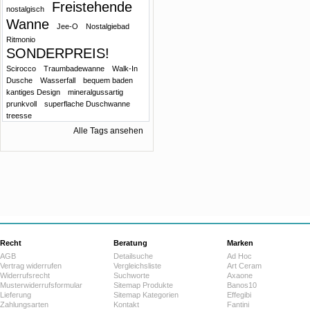
Freistehende
nostalgisch
Wanne
Jee-O
Nostalgiebad
Ritmonio
SONDERPREIS!
Scirocco
Traumbadewanne
Walk-In
Dusche
Wasserfall
bequem baden
kantiges Design
mineralgussartig
prunkvoll
superflache Duschwanne
treesse
Alle Tags ansehen
Recht
Beratung
Marken
AGB
Detailsuche
Ad Hoc
Vertrag widerrufen
Vergleichsliste
Art Ceram
Widerrufsrecht
Suchworte
Axaone
Musterwiderrufsformular
Sitemap Produkte
Banos10
Lieferung
Sitemap Kategorien
Effegibi
Zahlungsarten
Kontakt
Fantini