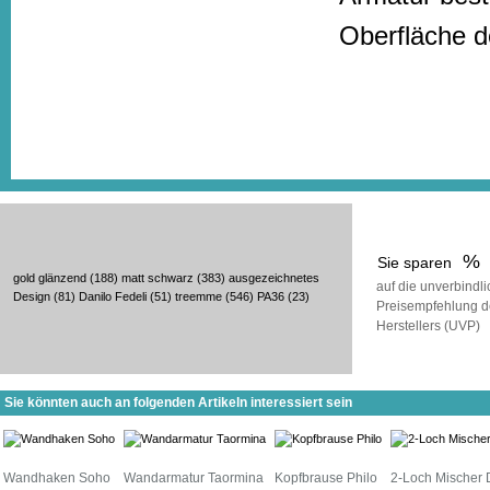
Oberfläche de
%
Sie sparen
gold glänzend
(188)
matt schwarz
(383)
ausgezeichnetes
auf die unverbindl
Design
(81)
Danilo Fedeli
(51)
treemme
(546)
PA36
(23)
Preisempfehlung d
Herstellers (UVP)
Sie könnten auch an folgenden Artikeln interessiert sein
Wandhaken Soho
Wandarmatur Taormina
Kopfbrause Philo
2-Loch Mischer