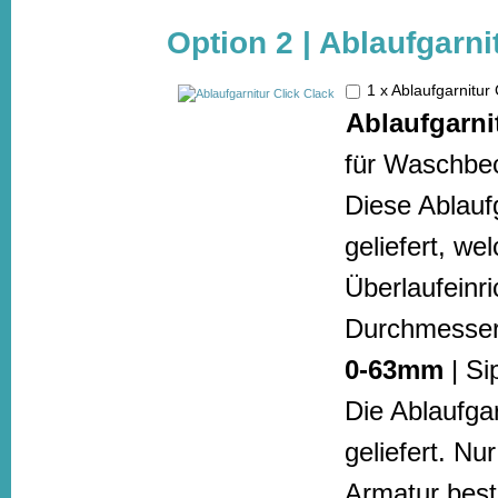
Option 2 | Ablaufgarn
1 x Ablaufgarnitur
Ablaufgarni
für Waschbec
Diese Ablaufg
geliefert, w
Überlaufeinr
Durchmesser
0-63mm
| Si
Die Ablaufga
geliefert. N
Armatur beste