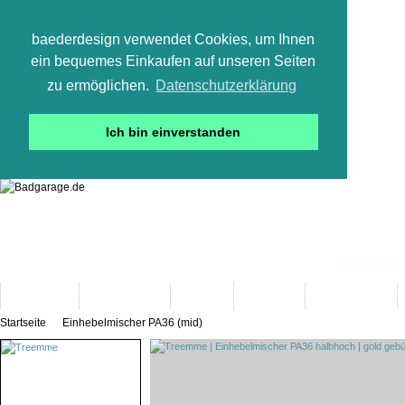
baederdesign verwendet Cookies, um Ihnen
ein bequemes Einkaufen auf unseren Seiten
zu ermöglichen.
Datenschutzerklärung
Ich bin einverstanden
05665 800
Neuheiten
Bad-Objekte
Marken
Designer
Bad(t)räume
Startseite
Einhebelmischer PA36 (mid)