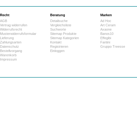
Recht
Beratung
Marken
AGB
Detailsuche
Ad Hoc
Vertrag widerrufen
Vergleichsliste
Art Ceram
Widerrufsrecht
Suchworte
Axaone
Musterwiderrufsformular
Sitemap Produkte
Banos10
Lieferung
Sitemap Kategorien
Effegibi
Zahlungsarten
Kontakt
Fantini
Datenschutz
Registrieren
Gruppo Treesse
Bestellvorgang
Einloggen
Warenkorb
Impressum