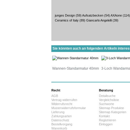
junges Design
(59)
Aufsatzbecken
(54)
AXAone
(114)
Ceramics of Italy
(89)
Giancarlo Angelelli
(39)
Sie könnten auch an folgenden Artikeln interess
Wannen-Standarmatur 40mm
3-Loch Wandarma
Recht
Beratung
AGB
Detailsuche
Vertrag widerrufen
Vergleichsliste
Widerrufsrecht
Suchworte
Musterwiderrufsformular
Sitemap Produkte
Lieferung
Sitemap Kategorien
Zahlungsarten
Kontakt
Datenschutz
Registrieren
Bestellvorgang
Einloggen
Warenkorb