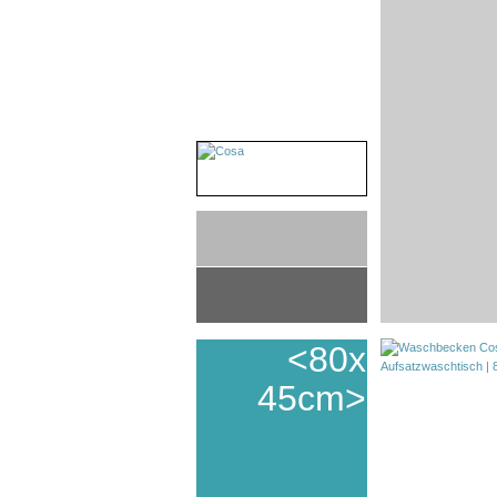
<80x
45cm>