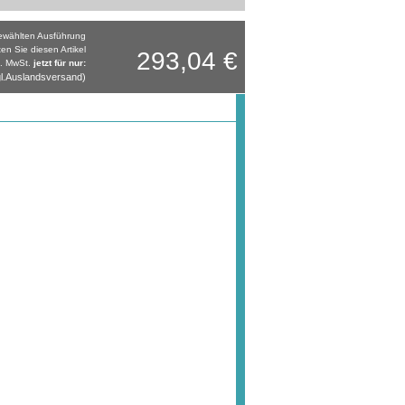
gewählten Ausführung
ten Sie diesen Artikel
293,04 €
l. MwSt.
jetzt für nur:
l.Auslandsversand)