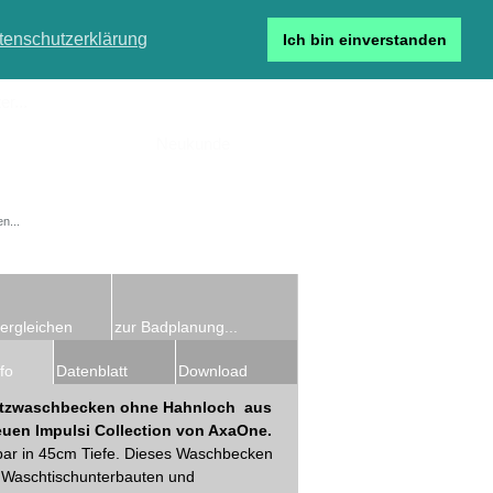
tenschutzerklärung
Ich bin einverstanden
r...
Neukunde
Detailsuche
ergleichen
zur Badplanung...
fo
Datenblatt
Download
tzwaschbecken ohne Hahnloch aus
euen Impulsi Collection von AxaOne.
bar in 45cm Tiefe. Dieses Waschbecken
f Waschtischunterbauten und