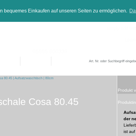
in bequemes Einkaufen auf unseren Seiten zu ermöglichen.
Da
simply add wate
Login
05665 800339
Designer
Bad(t)räume
Sale
Produkt v
chale Cosa 80.45
Produktin
Aufsa
der n
Liefer
ist au