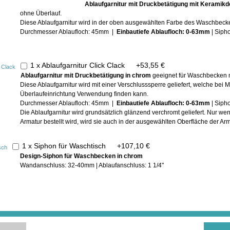
Ablaufgarnitur mit Druckbetätigung mit Keramikd
ohne Überlauf.
Diese Ablaufgarnitur wird in der oben ausgewählten Farbe des Waschbecken
Durchmesser Ablaufloch: 45mm |
Einbautiefe Ablaufloch: 0-63mm
| Siph
1 x Ablaufgarnitur Click Clack
+
53,55 €
Ablaufgarnitur mit Druckbetätigung in chrom
geeignet für Waschbecken m
Diese Ablaufgarnitur wird mit einer Verschlusssperre geliefert, welche be
Überlaufeinrichtung Verwendung finden kann.
Durchmesser Ablaufloch: 45mm |
Einbautiefe Ablaufloch: 0-63mm
| Siph
Die Ablaufgarnitur wird grundsätzlich glänzend verchromt geliefert. Nur w
Armatur bestellt wird, wird sie auch in der ausgewählten Oberfläche der Arma
1 x Siphon für Waschtisch
+
107,10 €
Design-Siphon für Waschbecken in chrom
Wandanschluss: 32-40mm | Ablaufanschluss: 1 1/4"
In der ge
erhalt
inkl
(zuzüg