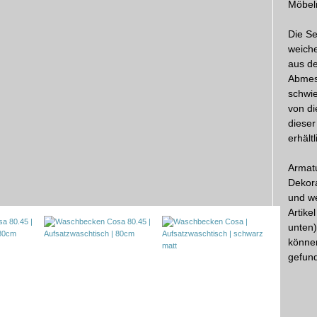
Möbeln
Die Se
weich
aus de
Abmes
schwie
von di
dieser
erhältl
Armatu
Dekora
und we
Artike
unten)
könne
gefund