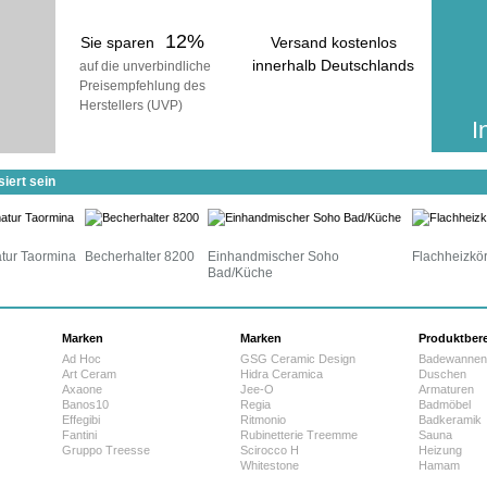
12%
Sie sparen
Versand kostenlos
innerhalb Deutschlands
auf die unverbindliche
Preisempfehlung des
voraussichtliche Lieferzeit:
Herstellers (UVP)
25 Werktage
I
iert sein
tur Taormina
Becherhalter 8200
Einhandmischer Soho
Flachheizkö
Bad/Küche
Marken
Marken
Produktber
Ad Hoc
GSG Ceramic Design
Badewannen
Art Ceram
Hidra Ceramica
Duschen
Axaone
Jee-O
Armaturen
Banos10
Regia
Badmöbel
Effegibi
Ritmonio
Badkeramik
Fantini
Rubinetterie Treemme
Sauna
Gruppo Treesse
Scirocco H
Heizung
Whitestone
Hamam