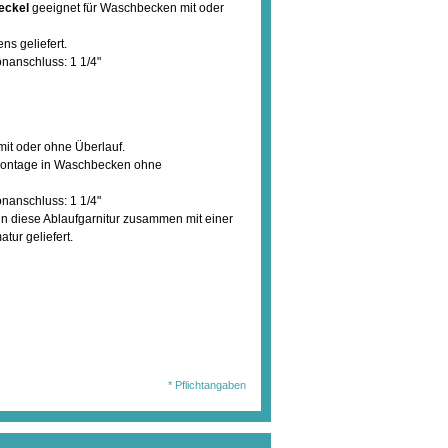
eckel
geeignet für Waschbecken mit oder
s geliefert.
onanschluss: 1 1/4"
it oder ohne Überlauf.
i Montage in Waschbecken ohne
onanschluss: 1 1/4"
enn diese Ablaufgarnitur zusammen mit einer
tur geliefert.
wählten Ausführung
en Sie diesen Artikel
293,04 €
. MwSt.
jetzt für nur:
l.Auslandsversand)
* Pflichtangaben