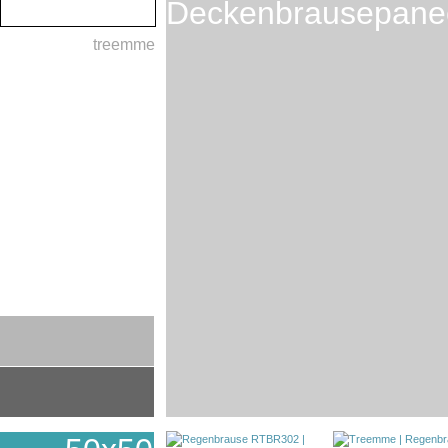
Deckenbrausepane
treemme