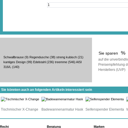
%
Sie sparen
Schwallbrause
(9)
Regendusche
(38)
streng kubisch
(21)
auf die unverbindl
kantiges Design
(99)
Edelstahl
(236)
treemme
(546)
AISI
Preisempfehlung d
316/L
(140)
Herstellers (UVP)
Sie könnten auch an folgenden Artikeln interessiert sein
Tischmischer X-Change
Badewannenarmatur Hask
Seifenspender Elementa
Recht
Beratung
Marken