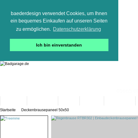
baederdesign verwendet Cookies, um Ihnen
ein bequemes Einkaufen auf unseren Seiten
zu ermöglichen.
Datenschutzerklärung
Ich bin einverstanden
05665 800
Neuheiten
Bad-Objekte
Marken
Designer
Bad(t)räume
Startseite
Deckenbrausepaneel 50x50