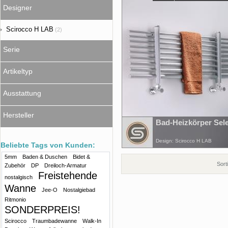
Designer
Scirocco H LAB
(2)
Serie
Artikeltyp
Ausstattung
Hersteller
Bad-Heizkörper Sel
Design: Scirocco H LAB
Beliebte Tags von Kunden:
5mm
Baden & Duschen
Bidet &
Sort
Zubehör
DP
Dreiloch-Armatur
Freistehende
nostalgisch
Wanne
Jee-O
Nostalgiebad
Ritmonio
SONDERPREIS!
Scirocco
Traumbadewanne
Walk-In