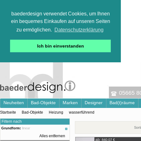
baederdesign verwendet Cookies, um Ihnen
ein bequemes Einkaufen auf unseren Seiten
zu ermöglichen.
Datenschutzerklärung
Ich bin einverstanden
05665 800
Neuheiten
Bad-Objekte
Marken
Designer
Bad(t)räume
Startseite
Bad-Objekte
Heizung
wasserführend
Filtern nach
Sort
Grundform:
linear
Alles entfernen
ab:
840,07 €