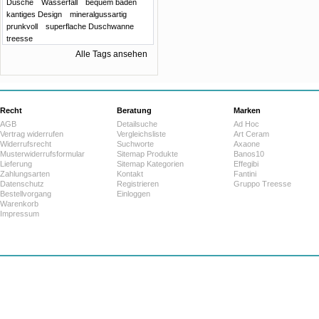
Dusche
Wasserfall
bequem baden
kantiges Design
mineralgussartig
prunkvoll
superflache Duschwanne
treesse
Alle Tags ansehen
Recht
Beratung
Marken
AGB
Detailsuche
Ad Hoc
Vertrag widerrufen
Vergleichsliste
Art Ceram
Widerrufsrecht
Suchworte
Axaone
Musterwiderrufsformular
Sitemap Produkte
Banos10
Lieferung
Sitemap Kategorien
Effegibi
Zahlungsarten
Kontakt
Fantini
Datenschutz
Registrieren
Gruppo Treesse
Bestellvorgang
Einloggen
Warenkorb
Impressum