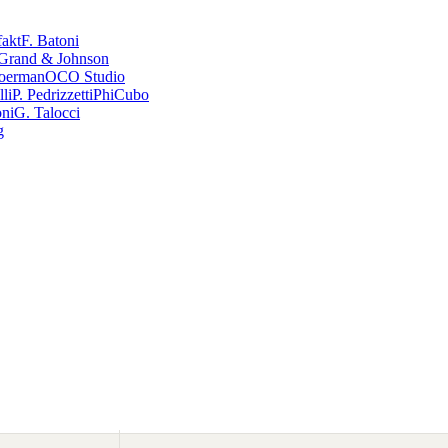
fakt
F. Batoni
Grand & Johnson
oerman
OCO Studio
li
P. Pedrizzetti
PhiCubo
oni
G. Talocci
g