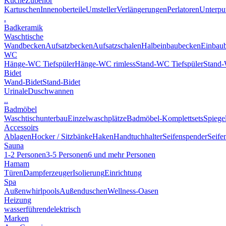
Küche
Zubehör
Kartuschen
Innenoberteile
Umsteller
Verlängerungen
Perlatoren
Unterput
.
Badkeramik
Waschtische
Wandbecken
Aufsatzbecken
Aufsatzschalen
Halbeinbaubecken
Einbau
WC
Hänge-WC Tiefspüler
Hänge-WC rimless
Stand-WC Tiefspüler
Stand-
Bidet
Wand-Bidet
Stand-Bidet
Urinale
Duschwannen
..
Badmöbel
Waschtischunterbau
Einzelwaschplätze
Badmöbel-Komplettsets
Spiege
Accessoirs
Ablagen
Hocker / Sitzbänke
Haken
Handtuchhalter
Seifenspender
Seife
Sauna
1-2 Personen
3-5 Personen
6 und mehr Personen
Hamam
Türen
Dampferzeuger
Isolierung
Einrichtung
Spa
Außenwhirlpools
Außenduschen
Wellness-Oasen
Heizung
wasserführend
elektrisch
Marken