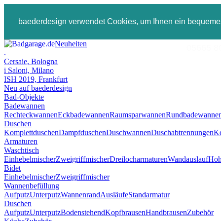
baederdesign verwendet Cookies, um Ihnen ein bequemes
Neuheiten
05665 800
.
Cersaie, Bologna
i Saloni, Milano
ISH 2019, Frankfurt
Neu auf baederdesign
Bad-Objekte
Badewannen
Rechteckwannen
Eckbadewannen
Raumsparwannen
Rundbadewanne
Duschen
Komplettduschen
Dampfduschen
Duschwannen
Duschabtrennungen
Ko
Armaturen
Waschtisch
Einhebelmischer
Zweigriffmischer
Dreilocharmaturen
Wandauslauf
Hoh
Bidet
Einhebelmischer
Zweigriffmischer
Wannenbefüllung
Aufputz
Unterputz
Wannenrand
Ausläufe
Standarmatur
Duschen
Aufputz
Unterputz
Bodenstehend
Kopfbrausen
Handbrausen
Zubehör