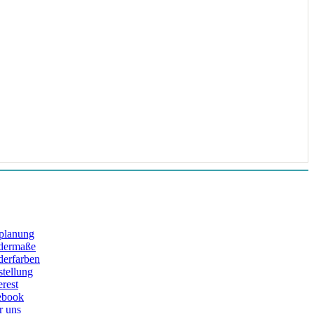
planung
dermaße
derfarben
tellung
erest
ebook
r uns