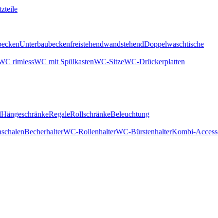
zteile
becken
Unterbaubecken
freistehend
wandstehend
Doppelwaschtische
WC rimless
WC mit Spülkasten
WC-Sitze
WC-Drückerplatten
l
Hängeschränke
Regale
Rollschränke
Beleuchtung
nschalen
Becherhalter
WC-Rollenhalter
WC-Bürstenhalter
Kombi-Access