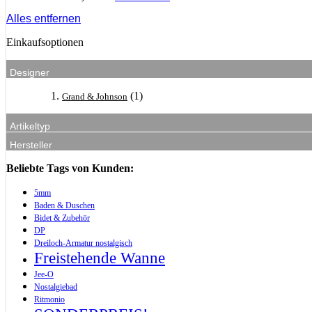
Alles entfernen
Einkaufsoptionen
Designer
(1)
Grand & Johnson
Artikeltyp
Hersteller
Beliebte Tags von Kunden:
5mm
Baden & Duschen
Bidet & Zubehör
DP
Dreiloch-Armatur nostalgisch
Freistehende Wanne
Jee-O
Nostalgiebad
Ritmonio