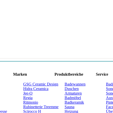
Marken
Produktbereiche
Service
GSG Ceramic Design
Badewannen
Bad
Hidra Ceramica
Duschen
Son
Jee-O
Armaturen
Son
Regia
Badmöbel
Auss
Ritmonio
Badkeramik
Pint
Rubinetterie Treemme
Sauna
Fac
esse
Scirocco H
Heizung
Übe