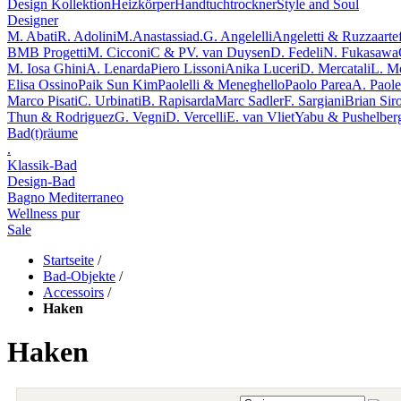
Design Kollektion
Heizkörper
Handtuchtrockner
Style and Soul
Designer
M. Abati
R. Adolini
M.Anastassiad.
G. Angelelli
Angeletti & Ruzza
arte
BMB Progetti
M. Cicconi
C & P
V. van Duysen
D. Fedeli
N. Fukasawa
M. Iosa Ghini
A. Lenarda
Piero Lissoni
Anika Luceri
D. Mercatali
L. M
Elisa Ossino
Paik Sun Kim
Paolelli & Meneghello
Paolo Parea
A. Paolel
Marco Pisati
C. Urbinati
B. Rapisarda
Marc Sadler
F. Sargiani
Brian Sir
Thun & Rodriguez
G. Vegni
D. Vercelli
E. van Vliet
Yabu & Pushelber
Bad(t)räume
.
Klassik-Bad
Design-Bad
Bagno Mediterraneo
Wellness pur
Sale
Startseite
/
Bad-Objekte
/
Accessoirs
/
Haken
Haken