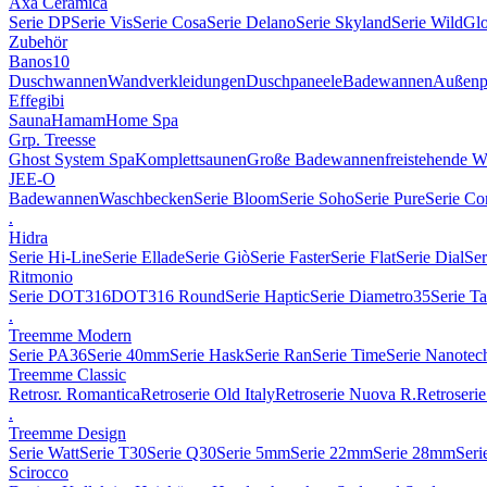
Axa Ceramica
Serie DP
Serie Vis
Serie Cosa
Serie Delano
Serie Skyland
Serie Wild
Gl
Zubehör
Banos10
Duschwannen
Wandverkleidungen
Duschpaneele
Badewannen
Außenp
Effegibi
Sauna
Hamam
Home Spa
Grp. Treesse
Ghost System Spa
Komplettsaunen
Große Badewannen
freistehende 
JEE-O
Badewannen
Waschbecken
Serie Bloom
Serie Soho
Serie Pure
Serie Co
.
Hidra
Serie Hi-Line
Serie Ellade
Serie Giò
Serie Faster
Serie Flat
Serie Dial
Ser
Ritmonio
Serie DOT316
DOT316 Round
Serie Haptic
Serie Diametro35
Serie T
.
Treemme Modern
Serie PA36
Serie 40mm
Serie Hask
Serie Ran
Serie Time
Serie Nanotec
Treemme Classic
Retrosr. Romantica
Retroserie Old Italy
Retroserie Nuova R.
Retroserie
.
Treemme Design
Serie Watt
Serie T30
Serie Q30
Serie 5mm
Serie 22mm
Serie 28mm
Seri
Scirocco