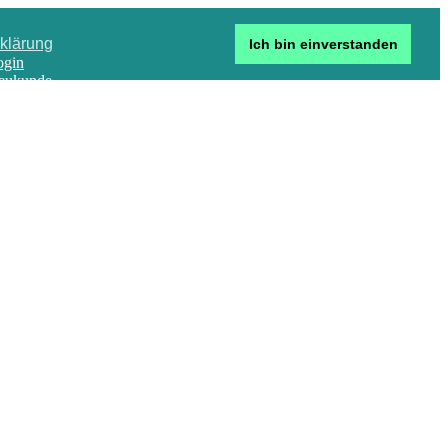
klärung
Ich bin einverstanden
ogin
eukunde
Detailsuche