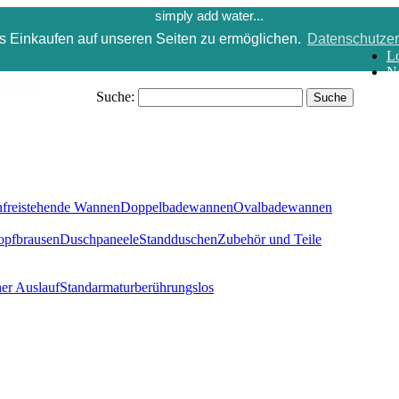
simply add water...
 Einkaufen auf unseren Seiten zu ermöglichen.
Datenschutzer
L
N
339
Suche:
Suche
n
freistehende Wannen
Doppelbadewannen
Ovalbadewannen
pfbrausen
Duschpaneele
Standduschen
Zubehör und Teile
er Auslauf
Standarmatur
berührungslos