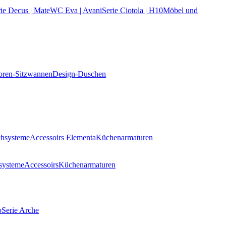
ie Decus | Mate
WC Eva | Avani
Serie Ciotola | H10
Möbel und
oren-Sitzwannen
Design-Duschen
hsysteme
Accessoirs Elementa
Küchenarmaturen
systeme
Accessoirs
Küchenarmaturen
o
Serie Arche