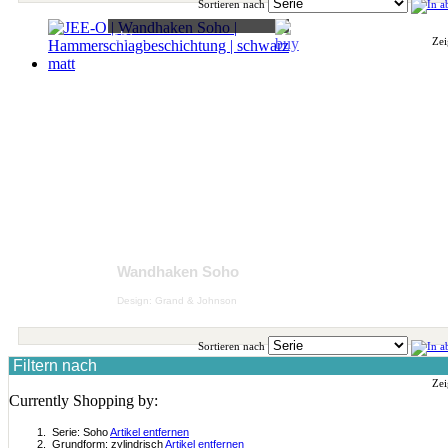
Sortieren nach
ab:
118,70 €
Zei
Wandhaken Soho
Design: Grand & Johnson
Sortieren nach
Filtern nach
Zei
Currently Shopping by:
Serie:
Soho
Artikel entfernen
Grundform:
zylindrisch
Artikel entfernen