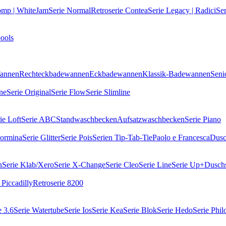
omp | WhiteJam
Serie Normal
Retroserie Contea
Serie Legacy | Radici
Ser
ools
Wannen
Rechteckbadewannen
Eckbadewannen
Klassik-Badewannen
Seni
ne
Serie Original
Serie Flow
Serie Slimline
ie Loft
Serie ABC
Standwaschbecken
Aufsatzwaschbecken
Serie Piano
aormina
Serie Glitter
Serie Pois
Serien Tip-Tab-Tie
Paolo e Francesca
Dusc
h
Serie Klab/Xero
Serie X-Change
Serie Cleo
Serie Line
Serie Up+
Dusch
 Piccadilly
Retroserie 8200
e 3.6
Serie Watertube
Serie Ios
Serie Kea
Serie Blok
Serie Hedo
Serie Phil