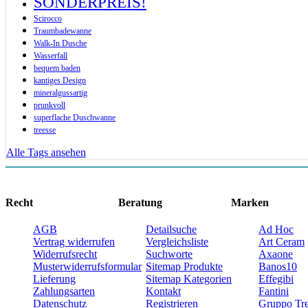
SONDERPREIS!
Scirocco
Traumbadewanne
Walk-In Dusche
Wasserfall
bequem baden
kantiges Design
mineralgussartig
prunkvoll
superflache Duschwanne
treesse
Alle Tags ansehen
Recht
Beratung
Marken
AGB
Detailsuche
Ad Hoc
Vertrag widerrufen
Vergleichsliste
Art Ceram
Widerrufsrecht
Suchworte
Axaone
Musterwiderrufsformular
Sitemap Produkte
Banos10
Lieferung
Sitemap Kategorien
Effegibi
Zahlungsarten
Kontakt
Fantini
Datenschutz
Registrieren
Gruppo Tre