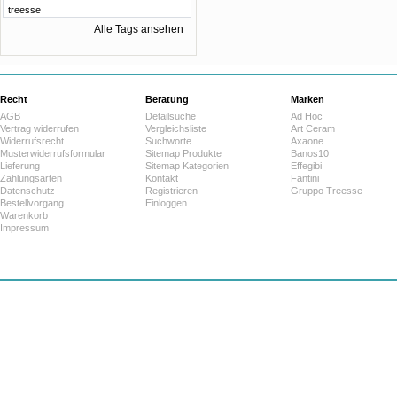
treesse
Alle Tags ansehen
Recht
Beratung
Marken
AGB
Detailsuche
Ad Hoc
Vertrag widerrufen
Vergleichsliste
Art Ceram
Widerrufsrecht
Suchworte
Axaone
Musterwiderrufsformular
Sitemap Produkte
Banos10
Lieferung
Sitemap Kategorien
Effegibi
Zahlungsarten
Kontakt
Fantini
Datenschutz
Registrieren
Gruppo Treesse
Bestellvorgang
Einloggen
Warenkorb
Impressum