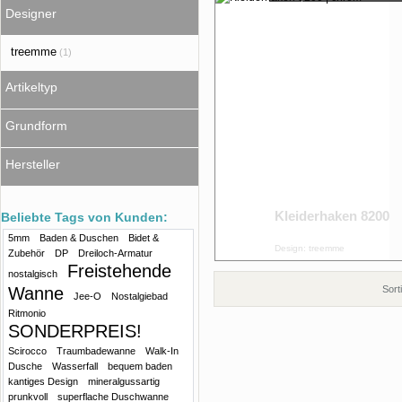
Designer
treemme
(1)
Artikeltyp
Grundform
Hersteller
Kleiderhaken 8200
Beliebte Tags von Kunden:
5mm
Baden & Duschen
Bidet &
Design: treemme
Zubehör
DP
Dreiloch-Armatur
Freistehende
nostalgisch
Wanne
Sort
Jee-O
Nostalgiebad
Ritmonio
SONDERPREIS!
Scirocco
Traumbadewanne
Walk-In
Dusche
Wasserfall
bequem baden
kantiges Design
mineralgussartig
prunkvoll
superflache Duschwanne