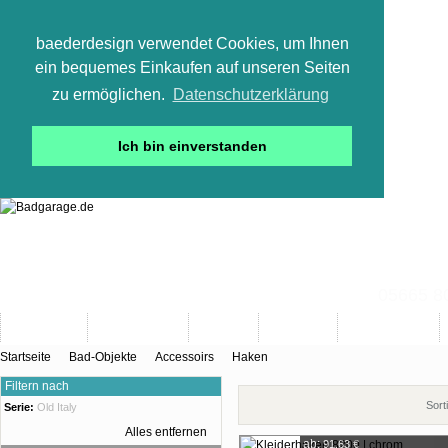
baederdesign verwendet Cookies, um Ihnen
ein bequemes Einkaufen auf unseren Seiten
zu ermöglichen.
Datenschutzerklärung
Ich bin einverstanden
05665 800
Neuheiten
Bad-Objekte
Marken
Designer
Bad(t)räume
Startseite
Bad-Objekte
Accessoirs
Haken
Filtern nach
Sort
Serie:
Old Italy
Alles entfernen
ab:
91,63 €