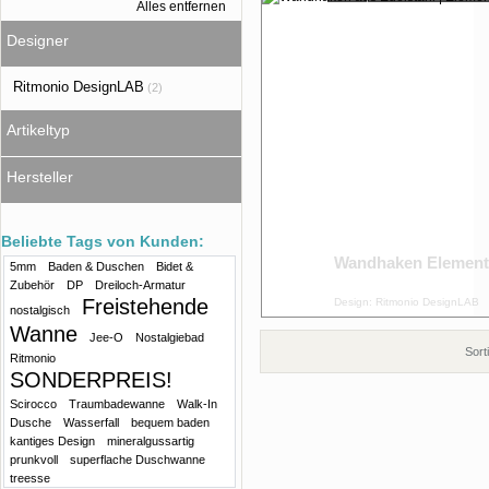
Alles entfernen
Designer
Ritmonio DesignLAB
(2)
Artikeltyp
Hersteller
Beliebte Tags von Kunden:
Wandhaken Element
5mm
Baden & Duschen
Bidet &
Zubehör
DP
Dreiloch-Armatur
Freistehende
Design: Ritmonio DesignLAB
nostalgisch
Wanne
Jee-O
Nostalgiebad
Sort
Ritmonio
SONDERPREIS!
Scirocco
Traumbadewanne
Walk-In
Dusche
Wasserfall
bequem baden
kantiges Design
mineralgussartig
prunkvoll
superflache Duschwanne
treesse