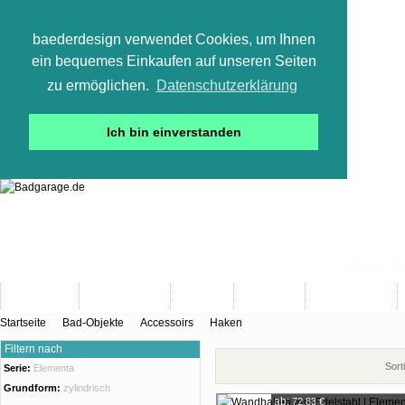
baederdesign verwendet Cookies, um Ihnen
ein bequemes Einkaufen auf unseren Seiten
zu ermöglichen.
Datenschutzerklärung
Ich bin einverstanden
05665 800
Neuheiten
Bad-Objekte
Marken
Designer
Bad(t)räume
Startseite
Bad-Objekte
Accessoirs
Haken
Filtern nach
Sort
Serie:
Elementa
Grundform:
zylindrisch
ab:
72,83 €