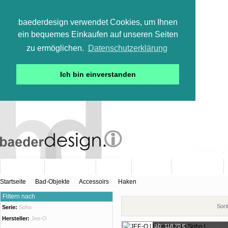
baederdesign verwendet Cookies, um Ihnen
ein bequemes Einkaufen auf unseren Seiten
zu ermöglichen.
Datenschutzerklärung
Ich bin einverstanden
05665 800
Neuheiten
Bad-Objekte
Marken
Designer
Bad(t)räume
Startseite
Bad-Objekte
Accessoirs
Haken
Filtern nach
Sort
Serie:
Soho
Hersteller:
Jee-O
ab:
118,70 €