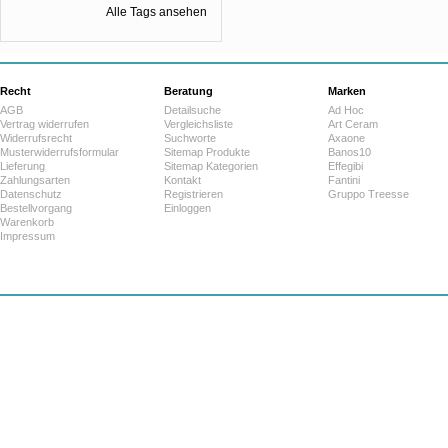
Alle Tags ansehen
Recht
Beratung
Marken
AGB
Detailsuche
Ad Hoc
Vertrag widerrufen
Vergleichsliste
Art Ceram
Widerrufsrecht
Suchworte
Axaone
Musterwiderrufsformular
Sitemap Produkte
Banos10
Lieferung
Sitemap Kategorien
Effegibi
Zahlungsarten
Kontakt
Fantini
Datenschutz
Registrieren
Gruppo Treesse
Bestellvorgang
Einloggen
Warenkorb
Impressum