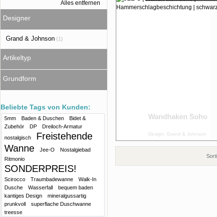
Alles entfernen
Designer
Grand & Johnson
(1)
Artikeltyp
Grundform
Beliebte Tags von Kunden:
Wandhaken Soho
5mm
Baden & Duschen
Bidet &
Zubehör
DP
Dreiloch-Armatur
Freistehende
Design: Grand & Johnson
nostalgisch
Wanne
Jee-O
Nostalgiebad
Sort
Ritmonio
SONDERPREIS!
Scirocco
Traumbadewanne
Walk-In
Dusche
Wasserfall
bequem baden
kantiges Design
mineralgussartig
prunkvoll
superflache Duschwanne
treesse