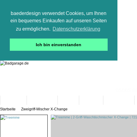
baederdesign verwendet Cookies, um Ihnen
ein bequemes Einkaufen auf unseren Seiten
zu ermöglichen.
Datenschutzerklärung
Ich bin einverstanden
05665 800
Neuheiten
Bad-Objekte
Marken
Designer
Bad(t)räume
Startseite
Zweigriff-Mischer X-Change