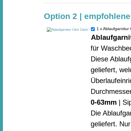
Option 2 | empfohlene
1 x Ablaufgarnitur
Ablaufgarni
für Waschbec
Diese Ablaufg
geliefert, w
Überlaufeinr
Durchmesser
0-63mm
| Si
Die Ablaufga
geliefert. N