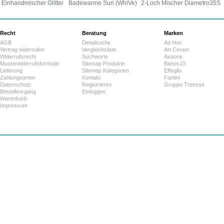
Einhandmischer Glitter
Badewanne Suri (WhiVe)
2-Loch Mischer Diametro35S
Recht
Beratung
Marken
AGB
Detailsuche
Ad Hoc
Vertrag widerrufen
Vergleichsliste
Art Ceram
Widerrufsrecht
Suchworte
Axaone
Musterwiderrufsformular
Sitemap Produkte
Banos10
Lieferung
Sitemap Kategorien
Effegibi
Zahlungsarten
Kontakt
Fantini
Datenschutz
Registrieren
Gruppo Treesse
Bestellvorgang
Einloggen
Warenkorb
Impressum