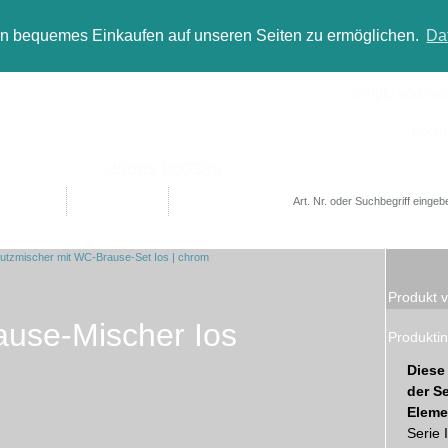
in bequemes Einkaufen auf unseren Seiten zu ermöglichen.
Da
simply add wate
Login
05665 800339
Designer
Bad(t)räume
Sale
Produkt v
use-Mischer Ios
Produktin
Diese
der Se
Eleme
Serie 