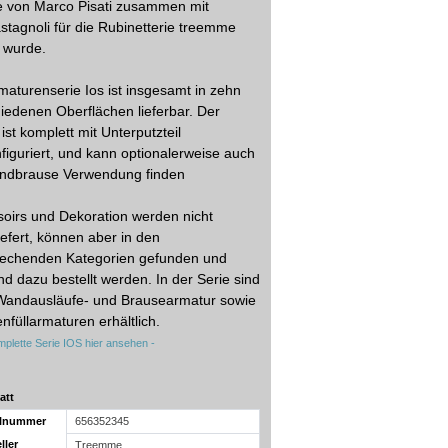
e von Marco Pisati zusammen mit
stagnoli für die Rubinetterie treemme
t wurde.
maturenserie Ios ist insgesamt in zehn
iedenen Oberflächen lieferbar. Der
 ist komplett mit Unterputzteil
figuriert, und kann optionalerweise auch
andbrause Verwendung finden
oirs und Dekoration werden nicht
iefert, können aber in den
rechenden Kategorien gefunden und
d dazu bestellt werden. In der Serie sind
Wandausläufe- und Brausearmatur sowie
füllarmaturen erhältlich.
mplette Serie IOS hier ansehen -
att
elnummer
656352345
ller
Treemme