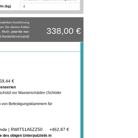
ht (kg)
4
gewählten Ausführung
ten Sie diesen Artikel
338,00 €
l. MwSt.
jetzt für nur:
l.Auslandsversand)
59,44 €
renserien
 schützt vor Wasserschäden (Schlüter
em von Befestigungsklammern für
nwände | RWIT51A5ZZ50
+
462,87 €
 des obigen Unterputzteils in