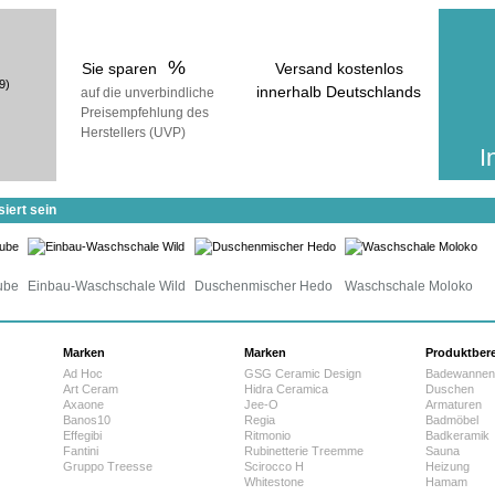
%
Sie sparen
Versand kostenlos
9)
innerhalb Deutschlands
auf die unverbindliche
Preisempfehlung des
voraussichtliche Lieferzeit:
Herstellers (UVP)
25 Werktage
I
iert sein
ube
Einbau-Waschschale Wild
Duschenmischer Hedo
Waschschale Moloko
Marken
Marken
Produktber
Ad Hoc
GSG Ceramic Design
Badewannen
Art Ceram
Hidra Ceramica
Duschen
Axaone
Jee-O
Armaturen
Banos10
Regia
Badmöbel
Effegibi
Ritmonio
Badkeramik
Fantini
Rubinetterie Treemme
Sauna
Gruppo Treesse
Scirocco H
Heizung
Whitestone
Hamam