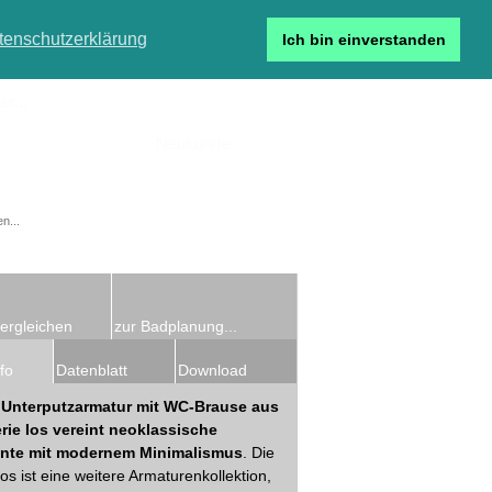
tenschutzerklärung
Ich bin einverstanden
r...
Neukunde
Detailsuche
ergleichen
zur Badplanung...
fo
Datenblatt
Download
 Unterputzarmatur mit WC-Brause aus
rie Ios vereint neoklassische
nte mit modernem Minimalismus
. Die
Ios ist eine weitere Armaturenkollektion,