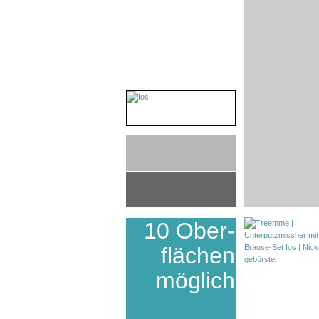
10 Ober-
flächen
möglich