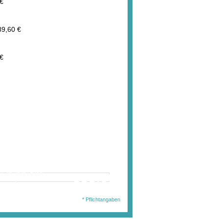
€
89,60 €
€
wählten Ausführung
en Sie diesen Artikel
338,00 €
. MwSt.
jetzt für nur:
l.Auslandsversand)
* Pflichtangaben