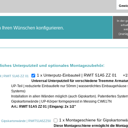
Gewic
In der 
erhal
h Ihren Wünschen konfigurieren.
ink
(zuzüg
rliches Unterputzteil und optionales Montagezubehör:
1 x Unterputz-Einbauteil | RWIT 51A5 ZZ 01
+
1
Universal Unterputzteil für verschiedene Treemme Armatu
UP-Teil | reduzierte Einbautiefe nur 50mm | wasserdichtes Einbaugehäuse
Systems)
Installation in allen Wänden möglich (auch Gipskarton). Patentiertes Syst
Gipskartonwände | UP-Körper formgepresst in Messing CW617N
Art.: RWIT 51A5 ZZ 01 | Eingang: 2x 1/2"
1 x Montageschiene für Gipskarto
Diese Montageschiene ermöglicht die Montage