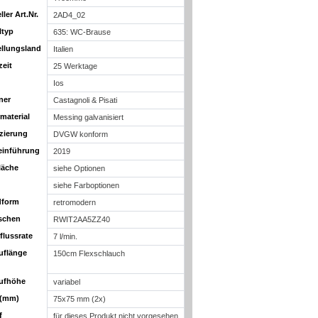
ller Art.Nr.
2AD4_02
ltyp
635: WC-Brause
ellungsland
Italien
zeit
25 Werktage
Ios
ner
Castagnoli & Pisati
material
Messing galvanisiert
izierung
DVGW konform
einführung
2019
läche
siehe Optionen
siehe Farboptionen
dform
retromodern
schen
RWIT2AA5ZZ40
flussrate
7 l/min.
uflänge
150cm Flexschlauch
ufhöhe
variabel
 (mm)
75x75 mm (2x)
f
für dieses Produkt nicht vorgesehen