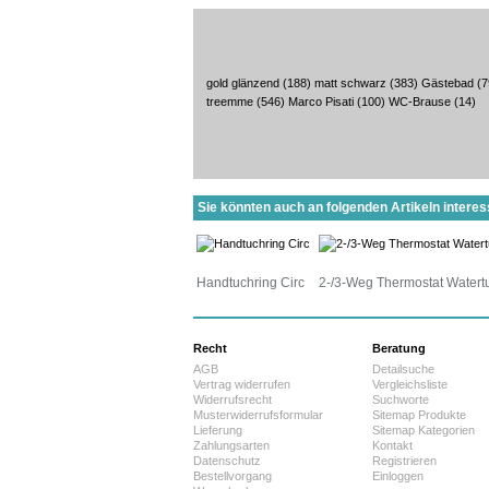
gold glänzend
(188)
matt schwarz
(383)
Gästebad
(7
treemme
(546)
Marco Pisati
(100)
WC-Brause
(14)
Sie könnten auch an folgenden Artikeln interess
Handtuchring Circ
2-/3-Weg Thermostat Watert
Recht
Beratung
AGB
Detailsuche
Vertrag widerrufen
Vergleichsliste
Widerrufsrecht
Suchworte
Musterwiderrufsformular
Sitemap Produkte
Lieferung
Sitemap Kategorien
Zahlungsarten
Kontakt
Datenschutz
Registrieren
Bestellvorgang
Einloggen