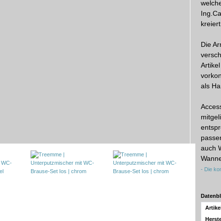
welch
Ing.Ca
kreier
Die Ar
versch
Artikel
vorkon
als H
Access
mitgel
entsp
passen
auch 
Wannen
- Die ko
Datenbl
Artik
Herste