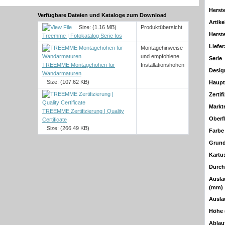
Herste
Verfügbare Dateien und Kataloge zum Download
Artike
Size: (1.16 MB)
Produktübersicht
Herst
Treemme | Fotokatalog Serie Ios
Liefer
Montagehinweise
und empfohlene
Serie
TREEMME Montagehöhen für
Installationshöhen
Desig
Wandarmaturen
Size: (107.62 KB)
Haupt
Zertif
Markt
TREEMME Zertifizierung | Quality
Oberf
Certificate
Size: (266.49 KB)
Farbe
Grun
Kartu
Durch
Ausla
(mm)
Ausla
Höhe
Ablau