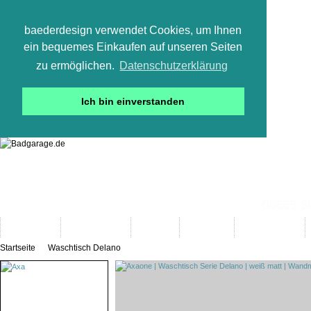
baederdesign verwendet Cookies, um Ihnen
ein bequemes Einkaufen auf unseren Seiten
zu ermöglichen.
Datenschutzerklärung
Ich bin einverstanden
05665 800
Neuheiten
Bad-Objekte
Marken
Designer
Bad(t)räume
Startseite
Waschtisch Delano