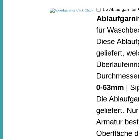
1 x Ablaufgarnitur
Ablaufgarni
für Waschbec
Diese Ablaufg
geliefert, w
Überlaufeinr
Durchmesser
0-63mm
| Si
Die Ablaufga
geliefert. N
Armatur beste
Oberfläche de