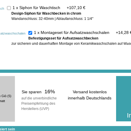
1 x Siphon für Waschtisch
+
107,10 €
Design-Siphon für Waschbecken in chrom
Wandanschluss: 32-40mm | Ablaufanschluss: 1 1/4"
1 x Montageset für Aufsatzwaschschalen
+
14,28 
Befestigungsset für Aufsatzwaschbecken
In der ge
zur sicheren und dauerhaften Montage von Keramikwaschschalen auf Wasc
erhalt
inkl
(zuzüg
16%
Sie sparen
Versand kostenlos
)
Giò
(5)
innerhalb Deutschlands
auf die unverbindliche
matt
Preisempfehlung des
voraussichtliche Lieferzeit:
Herstellers (UVP)
20 Werktage
I
iert sein