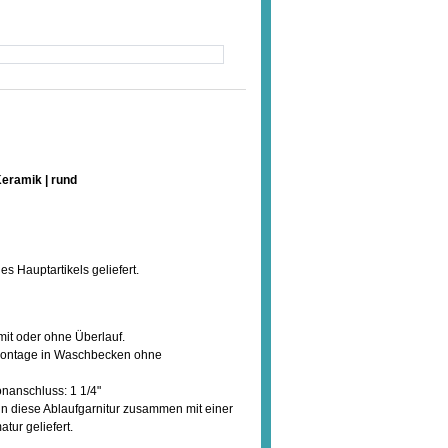
Keramik | rund
s Hauptartikels geliefert.
it oder ohne Überlauf.
i Montage in Waschbecken ohne
onanschluss: 1 1/4"
enn diese Ablaufgarnitur zusammen mit einer
tur geliefert.