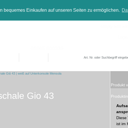
in bequemes Einkaufen auf unseren Seiten zu ermöglichen.
Da
simply add wate
Login
05665 800339
Designer
Bad(t)räume
Sale
Produkt v
chale Gio 43
Produktin
Aufsa
anspr
Diese 
ist im