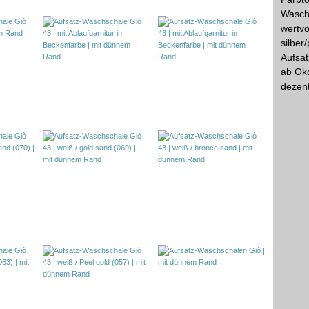
Waschs
wertvo
silber
Aufsat
ab Ok
dezen