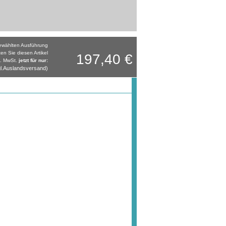
gewählten Ausführung
ten Sie diesen Artikel
197,40 €
l. MwSt.
jetzt für nur:
l.Auslandsversand)