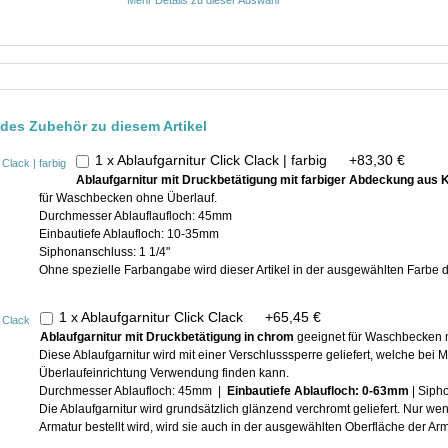
ndes Zubehör zu diesem Artikel
1 x Ablaufgarnitur Click Clack | farbig
+
83,30 €
Ablaufgarnitur mit Druckbetätigung mit farbiger Abdeckung aus 
für Waschbecken ohne Überlauf.
Durchmesser Ablauflaufloch: 45mm
Einbautiefe Ablaufloch: 10-35mm
Siphonanschluss: 1 1/4"
Ohne spezielle Farbangabe wird dieser Artikel in der ausgewählten Farbe de
1 x Ablaufgarnitur Click Clack
+
65,45 €
Ablaufgarnitur mit Druckbetätigung in chrom
geeignet für Waschbecken m
Diese Ablaufgarnitur wird mit einer Verschlusssperre geliefert, welche be
Überlaufeinrichtung Verwendung finden kann.
Durchmesser Ablaufloch: 45mm |
Einbautiefe Ablaufloch: 0-63mm
| Siph
Die Ablaufgarnitur wird grundsätzlich glänzend verchromt geliefert. Nur w
Armatur bestellt wird, wird sie auch in der ausgewählten Oberfläche der Arma