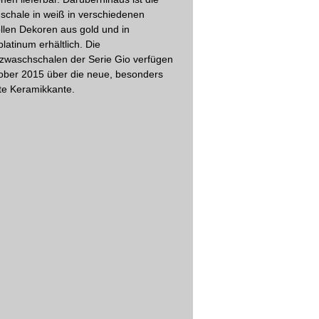
chale in weiß in verschiedenen
llen Dekoren aus gold und in
/platinum erhältlich. Die
zwaschschalen der Serie Gio verfügen
ober 2015 über die neue, besonders
te Keramikkante.