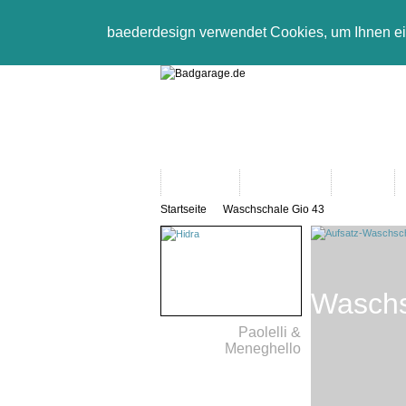
baederdesign verwendet Cookies, um Ihnen e
Neuheiten
Bad-Objekte
Marken
Startseite
Waschschale Gio 43
Waschs
Paolelli &
Meneghello