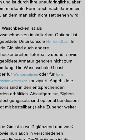
 und ist durch ihre unaufdringliche, aber
dem markante Form auch nach Jahren ein
, an dem man sich nicht satt sehen wird.
 Waschbecken ist als
zwaschbecken installierbar. Optional ist
gebildete Unterkonsole
In
hier bestellbar.
rie Giò sind auch andere
eckenbreiten lieferbar. Zubehör sowie
gebildete Armatur gehören nicht zum
umfang. Die Waschschale Gio ist
der für
oder für
Wandarmaturen
hohe
konzipiert. Abgebildete
ehende Armaturen
oirs sind in den entsprechenden
rien erhältlich. Ablaufgarnitur, Siphon
festigungssets sind optional bei diesem
t mit bestellbar (siehe Zubehör weiter
.
rie Gio ist in weiß glänzend und weiß
owie nun auch in verschiedenen
nen lieferbar. Darüberhinaus ist die