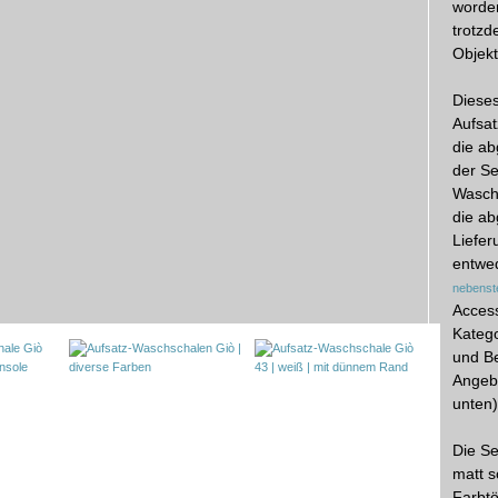
worden
trotz
Objekt
Dieses
Aufsat
die ab
der Se
Waschb
die ab
Liefer
entwe
nebenst
Access
Katego
und Be
Angebo
unten)
Die Se
matt s
Farbtö