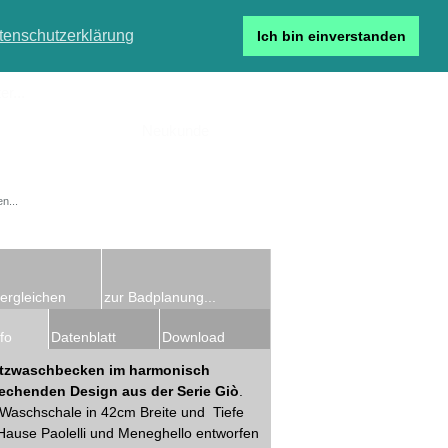
tenschutzerklärung
Ich bin einverstanden
r...
Neukunde
Detailsuche
ergleichen
zur Badplanung...
fo
Datenblatt
Download
tzwaschbecken im harmonisch
echenden Design aus der Serie Giò
.
Waschschale in 42cm Breite und Tiefe
 Hause Paolelli und Meneghello entworfen