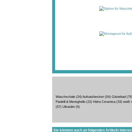
Waschschale
(24)
Aufsatzbecken
(54)
Gästebad
(79
Paolelli & Meneghello
(22)
Hidra Ceramica
(33)
weiß 
(57)
Ultraslim
(5)
Sie könnten auch an folgenden Artikeln interess