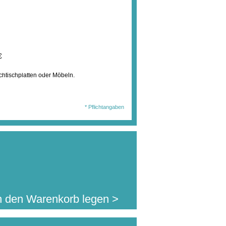
€
wählten Ausführung
htischplatten oder Möbeln.
en Sie diesen Artikel
197,40 €
. MwSt.
jetzt für nur:
l.Auslandsversand)
* Pflichtangaben
n den Warenkorb legen >