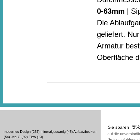
0-63mm
| Si
Die Ablaufga
geliefert. N
Armatur beste
Oberfläche de
5
Sie sparen
modernes Design
(237)
mineralgussartig
(45)
Aufsatzbecken
auf die unverbindl
(54)
Jee-O
(92)
Flow
(13)
Preisempfehlung d