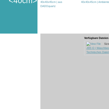
<40cm>
Verfügbare Dateie
Size:
JEE-O | Waschbec
Technisches Daten