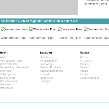
Herstellers (UVP)
Sie könnten auch an folgenden Artikeln interessiert sein
Wandarmatur Soho
Wandarmatur Pure
Badewanne Flow
Standmischer Flow
Recht
Beratung
Marken
AGB
Detailsuche
Ad Hoc
Vertrag widerrufen
Vergleichsliste
Art Ceram
Widerrufsrecht
Suchworte
Axaone
Musterwiderrufsformular
Sitemap Produkte
Banos10
Lieferung
Sitemap Kategorien
Effegibi
Zahlungsarten
Kontakt
Fantini
Datenschutz
Registrieren
Gruppo Treesse
Bestellvorgang
Einloggen
Warenkorb
Impressum