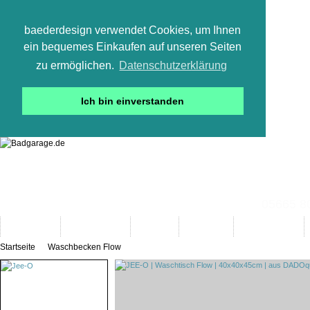
baederdesign verwendet Cookies, um Ihnen
ein bequemes Einkaufen auf unseren Seiten
zu ermöglichen.
Datenschutzerklärung
Ich bin einverstanden
05665 800
Neuheiten
Bad-Objekte
Marken
Designer
Bad(t)räume
Startseite
Waschbecken Flow