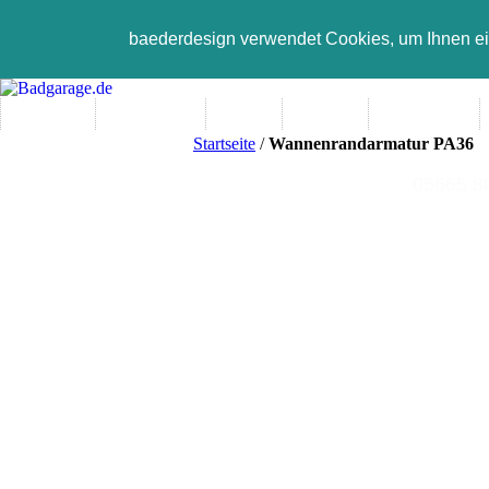
baederdesign verwendet Cookies, um Ihnen e
Neuheiten
Bad-Objekte
Marken
Designer
Bad(t)räume
Startseite
/
Wannenrandarmatur PA36
05665 800