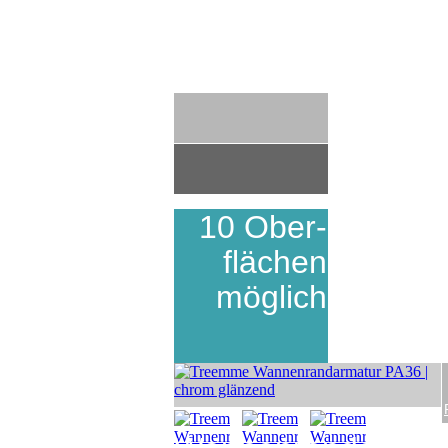
10 Ober-
flächen
möglich