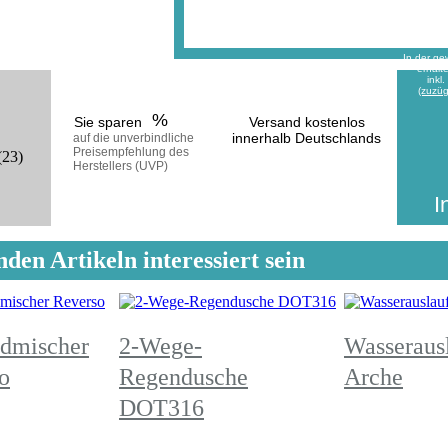
In der ge
erhalt
inkl
(zuzüg
%
Sie sparen
Versand kostenlos
innerhalb Deutschlands
auf die unverbindliche
Preisempfehlung des
(23)
voraussichtliche Lieferzeit:
Herstellers (UVP)
25 Werktage
I
den Artikeln interessiert sein
dmischer
2-Wege-
Wasseraus
o
Regendusche
Arche
DOT316