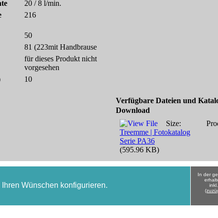
ate
20 / 8 l/min.
e
216
50
81 (223mit Handbrause
für dieses Produkt nicht
vorgesehen
)
10
Verfügbare Dateien und Katal
Download
Size:
Pro
Treemme | Fotokatalog
Serie PA36
(595.96 KB)
In der g
erhalt
h Ihren Wünschen konfigurieren.
ink
(zuzü