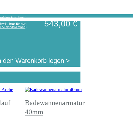
wählten Ausführung
en Sie diesen Artikel
543,00 €
. MwSt.
jetzt für nur:
l.Auslandsversand)
n den Warenkorb legen >
lauf
Badewannenarmatur
40mm