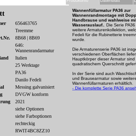
ur PA36
Produktinfo
Datenblatt
Wannenfüllarmatur PA36 zur
tt
Wannenrandmontage mit Dopp
Handbrause und wahlweise mi
mer
656463765
Wasserauslauf.
. Die Serie PA36 
weitere Armaturenkollektion, wel
Treemme
Fedeli für die Rubinetterie treem
t.Nr.
8B68 | 8B69
wurde.
646:
Die Armaturenserie PA36 ist ins
Wannenrandarmatur
verschiedenen Oberflächen liefer
land
Italien
Hauptkörper dieser Armatur sind 
quadratischem Querschnitt gefert
25 Werktage
PA36
In der Serie sind auch Waschtis
und Brausearmatur sowie weiter
Danilo Fedeli
Wannenfüllarmaturen erhältlich.
al
Messing galvanisiert
- Die komplette Serie PA36 anse
ng
DVGW konform
hrung
2021
siehe Optionen
siehe Farboptionen
rechteckig
RWIT4BC8ZZ10