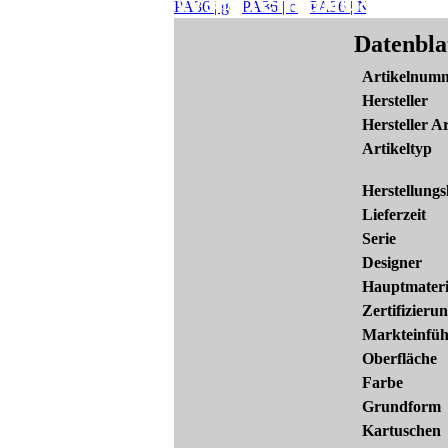
Wannenrandarmat
Datenbla
Artikelnum
Hersteller
Hersteller Ar
Artikeltyp
Herstellungs
Lieferzeit
Serie
Designer
Hauptmateri
Zertifizieru
Markteinfü
Oberfläche
Farbe
Grundform
Kartuschen