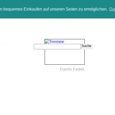
in bequemes Einkaufen auf unseren Seiten zu ermöglichen.
Da
simply add water...
Sale
Neukun
339
Suche
Danilo Fedeli