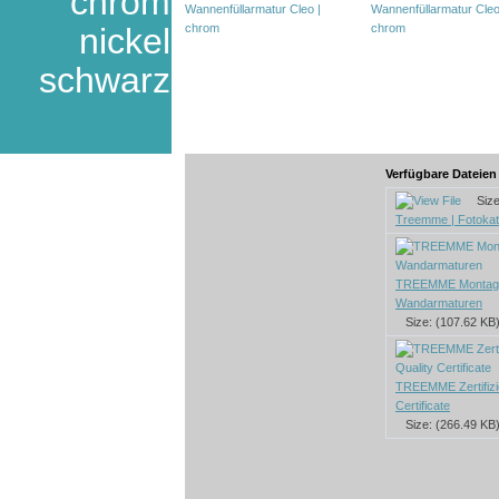
chrom
nickel
schwarz
Verfügbare Dateie
Size:
Treemme | Fotokata
TREEMME Montage
Wandarmaturen
Size: (107.62 KB
TREEMME Zertifizie
Certificate
Size: (266.49 KB