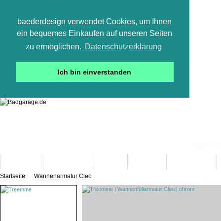
baederdesign verwendet Cookies, um Ihnen
ein bequemes Einkaufen auf unseren Seiten
zu ermöglichen.
Datenschutzerklärung
Ich bin einverstanden
05665 800
Neuheiten
Bad-Objekte
Marken
Designer
Bad(t)räume
Startseite
Wannenarmatur Cleo