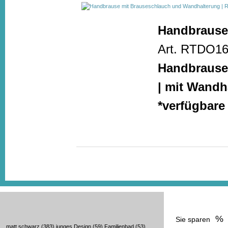
Handbrause
Art. RTDO168
Handbrause 
| mit Wandh
*verfügbare
%
Sie sparen
matt schwarz
(383)
junges Design
(59)
Familienbad
(53)