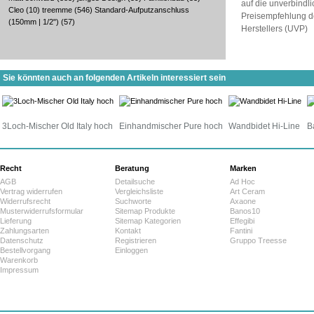
auf die unverbindl
Cleo
(10)
treemme
(546)
Standard-Aufputzanschluss
Preisempfehlung d
(150mm | 1/2")
(57)
Herstellers (UVP)
Sie könnten auch an folgenden Artikeln interessiert sein
3Loch-Mischer Old Italy hoch
Einhandmischer Pure hoch
Wandbidet Hi-Line
B
Recht
Beratung
Marken
AGB
Detailsuche
Ad Hoc
Vertrag widerrufen
Vergleichsliste
Art Ceram
Widerrufsrecht
Suchworte
Axaone
Musterwiderrufsformular
Sitemap Produkte
Banos10
Lieferung
Sitemap Kategorien
Effegibi
Zahlungsarten
Kontakt
Fantini
Datenschutz
Registrieren
Gruppo Treesse
Bestellvorgang
Einloggen
Warenkorb
Impressum