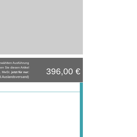
gewählten Ausführung
ten Sie diesen Artikel
396,00 €
l. MwSt.
jetzt für nur:
l.Auslandsversand)