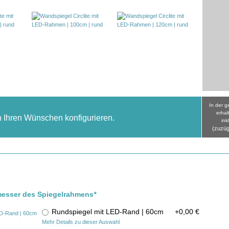
In der 
erhal
h Ihren Wünschen konfigurieren.
ink
(zuzüg
messer des Spiegelrahmens
*
Rundspiegel mit LED-Rand | 60cm
+
0,00 €
Mehr Details zu dieser Auswahl