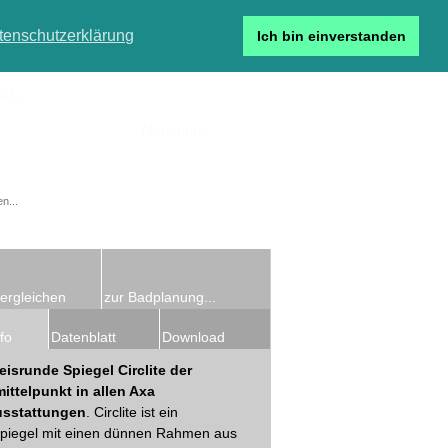
tenschutzerklärung
Ich bin einverstanden
r...
Neukunde
Detailsuche
ergleichen
zur Badplanung...
fo
Datenblatt
Download
eisrunde Spiegel Circlite der
ittelpunkt in allen Axa
sstattungen
. Circlite ist ein
piegel mit einen dünnen Rahmen aus