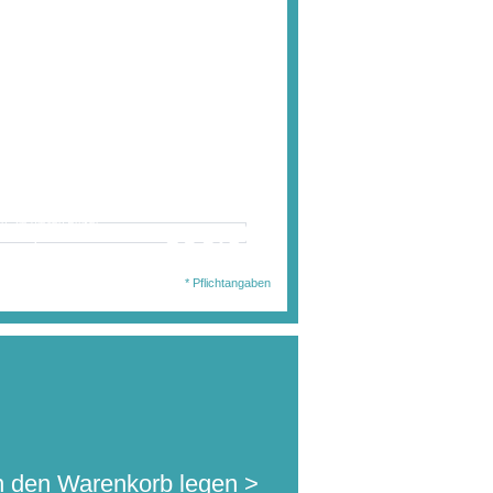
wählten Ausführung
en Sie diesen Artikel
396,00 €
. MwSt.
jetzt für nur:
l.Auslandsversand)
* Pflichtangaben
n den Warenkorb legen >