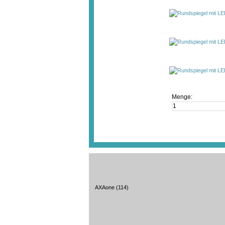
Menge:
AXAone
(114)