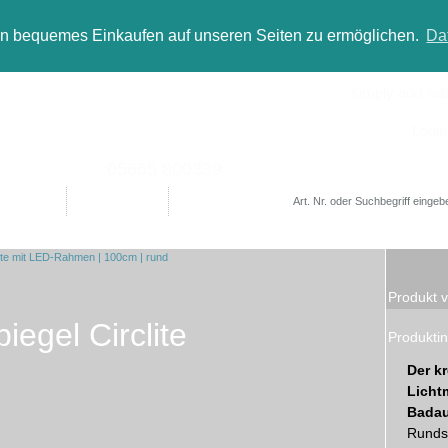
in bequemes Einkaufen auf unseren Seiten zu ermöglichen.
Da
simply add wate
Login
05665 800339
Designer
Bad(t)räume
Sale
Produkt v
egel Circlite
Produktin
Der kr
Lichtm
Badau
Runds