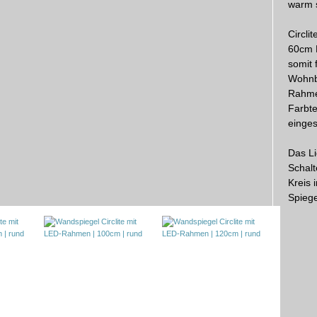
warm 
Circli
60cm D
somit 
Wohnb
Rahme
Farbt
einge
Das Li
Schalt
Kreis 
Spiege