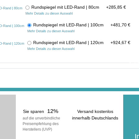
Rundspiegel mit LED-Rand | 80cm
+
285,85 €
Mehr Details zu dieser Auswahl
Rundspiegel mit LED-Rand | 100cm
+
481,70 €
Mehr Details zu dieser Auswahl
Rundspiegel mit LED-Rand | 120cm
+
924,67 €
Mehr Details zu dieser Auswahl
In der ge
erhalt
inkl
(zuzüg
12%
Sie sparen
Versand kostenlos
innerhalb Deutschlands
auf die unverbindliche
Preisempfehlung des
voraussichtliche Lieferzeit:
Herstellers (UVP)
25 Werktage
I