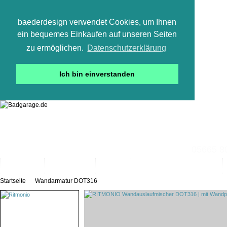
baederdesign verwendet Cookies, um Ihnen
ein bequemes Einkaufen auf unseren Seiten
zu ermöglichen.
Datenschutzerklärung
Ich bin einverstanden
05665 800
Neuheiten
Bad-Objekte
Marken
Designer
Bad(t)räume
Startseite
Wandarmatur DOT316