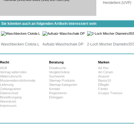
Herstellers (UVP)
Sie könnten auch an folgenden Artikeln interessiert sein
Waschbecken Ciotola L
Aufsatz-Waschschale DP
2-Loch Mischer Diametro35
Recht
Beratung
Marken
AGB
Detailsuche
Ad Hoc
Vertrag widerrufen
Vergleichsliste
Art Ceram
Widerrufsrecht
Suchworte
Axaone
Musterwiderrufsformular
Sitemap Produkte
Banos10
Lieferung
Sitemap Kategorien
Effegibi
Zahlungsarten
Kontakt
Fantini
Datenschutz
Registrieren
Gruppo Treesse
Bestellvorgang
Einloggen
Warenkorb
Impressum