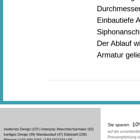
Durchmesser
Einbautiefe 
Siphonanschl
Der Ablauf w
Armatur gelie
10
Sie sparen
modernes Design
(237)
Unterputz-Waschtischarmatur
(62)
auf die unverbindl
kantiges Design
(99)
Wandauslauf
(47)
Edelstahl
(236)
Preisempfehlung d
Ritmonio
(144)
AISI 316/L
(140)
DOT316
(18)