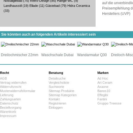
Nostalgiebad
(75)
Retro-Design
(85)
Hänge-WC
(9)
auf die unverbindl
Landhausstil
(19)
Ellade
(11)
Gästebad
(79)
Hidra Ceramica
Preisempfehlung d
(33)
Herstellers (UVP)
Sie könnten auch an folgenden Artikeln interessiert sein
Dreilochmischer 22mm
Waschschale Dubai
Wandarmatur Q30
Dreiloch-Mis
Recht
Beratung
Marken
AGB
Detailsuche
Ad Hoc
Vertrag widerrufen
Vergleichsliste
Art Ceram
Widerrufsrecht
Suchworte
Axaone
Musterwiderrufsformular
Sitemap Produkte
Banos10
Lieferung
Sitemap Kategorien
Effegibi
Zahlungsarten
Kontakt
Fantini
Datenschutz
Registrieren
Gruppo Treesse
Bestellvorgang
Einloggen
Warenkorb
Impressum