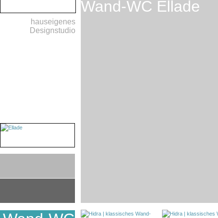
Wand-WC Ellade
hauseigenes
Designstudio