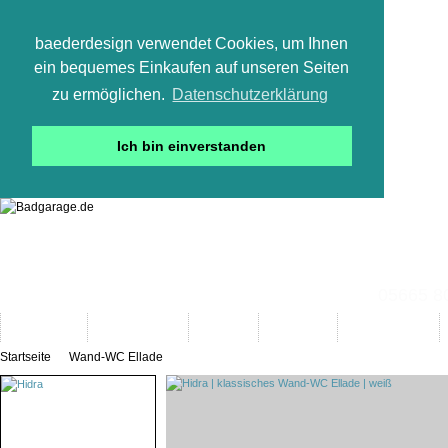
baederdesign verwendet Cookies, um Ihnen
ein bequemes Einkaufen auf unseren Seiten
zu ermöglichen.
Datenschutzerklärung
Ich bin einverstanden
05665 800
Neuheiten
Bad-Objekte
Marken
Designer
Bad(t)räume
Startseite
Wand-WC Ellade