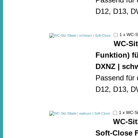
D12, D13, 
1 x WC-Si
WC-Sit
Funktion) fü
DXNZ | sch
Passend für 
D12, D13, 
1 x WC-Si
WC-Sit
Soft-Close F