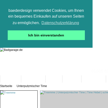
baederdesign verwendet Cookies, um Ihnen
ein bequemes Einkaufen auf unseren Seiten
zu ermöglichen.
Datenschutzerklärung
Ich bin einverstanden
05665 800
Neuheiten
Bad-Objekte
Marken
Designer
Bad(t)räume
Startseite
Unterputzmischer Time