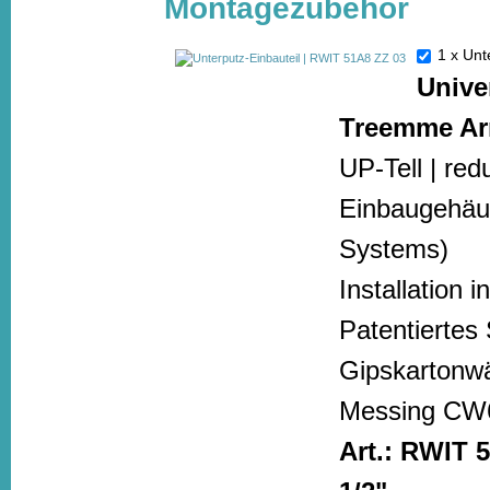
Montagezubehör
1 x Un
Unive
Treemme Ar
UP-Tell | re
Einbaugehäu
Systems)
Installation 
Patentiertes
Gipskartonwä
Messing CW
Art.: RWIT 