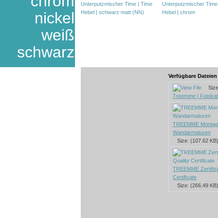
chrom
nickel
weiß
schwarz
Verfügbare Dateie
Size:
Treemme | Fotokat
TREEMME Montage
Wandarmaturen
Size: (107.62 KB
TREEMME Zertifizie
Certificate
Size: (266.49 KB