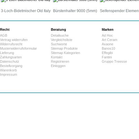
3-Loch-Bidetmischer Old Italy
Bürstenhalter 9000 (5mm)
Seifenspender Elemen
Recht
Beratung
Marken
AGB
Detailsuche
Ad Hoc
Vertrag widerrufen
Vergleichsliste
Art Ceram
Widerrufsrecht
Suchworte
Axaone
Musterwiderrufsformular
Sitemap Produkte
Banos10
Lieferung
Sitemap Kategorien
Effegibi
Zahlungsarten
Kontakt
Fantini
Datenschutz
Registrieren
Gruppo Treesse
Bestellvorgang
Einloggen
Warenkorb
Impressum