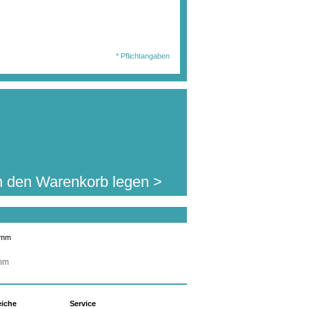
wählten Ausführung
en Sie diesen Artikel
740,00 €
. MwSt.
jetzt für nur:
l.Auslandsversand)
* Pflichtangaben
n den Warenkorb legen >
5mm
eiche
Service