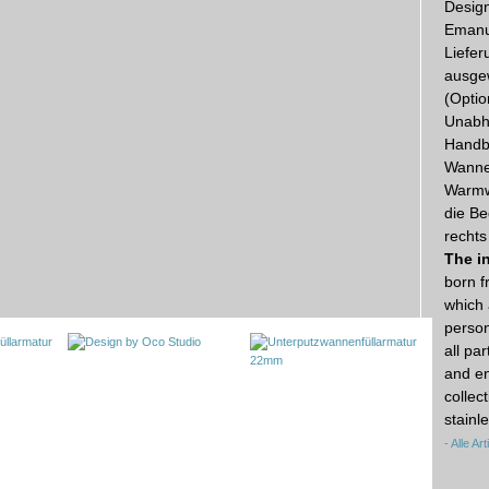
Desig
Emanu
Liefer
ausgew
(Optio
Unabh
Handbr
Wannen
Warmwa
die Be
rechts
The i
born f
which 
person
all pa
and en
collec
stainle
- Alle A