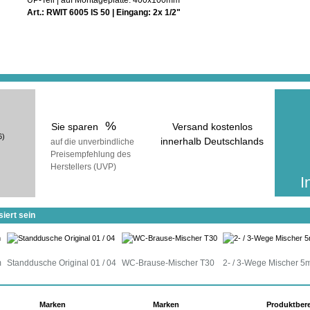
In der ge
Art.: RWIT 6005 IS 50 | Eingang: 2x 1/2"
erhalt
inkl
(zuzüg
%
Sie sparen
Versand kostenlos
6)
innerhalb Deutschlands
auf die unverbindliche
Preisempfehlung des
voraussichtliche Lieferzeit:
Herstellers (UVP)
25 Werktage
I
iert sein
m
Standdusche Original 01 / 04
WC-Brause-Mischer T30
2- / 3-Wege Mischer 
Marken
Marken
Produktber