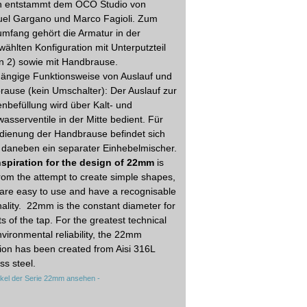
n entstammt dem OCO Studio von
el Gargano und Marco Fagioli. Zum
umfang gehört die Armatur in der
ählten Konfiguration mit Unterputzteil
n 2) sowie mit Handbrause.
ängige Funktionsweise von Auslauf und
ause (kein Umschalter): Der Auslauf zur
befüllung wird über Kalt- und
sserventile in der Mitte bedient. Für
dienung der Handbrause befindet sich
 daneben ein separater Einhebelmischer.
nspiration for the design of 22mm
is
rom the attempt to create simple shapes,
are easy to use and have a recognisable
ality. 22mm is the constant diameter for
rts of the tap. For the greatest technical
vironmental reliability, the 22mm
tion has been created from Aisi 316L
ss steel.
rtikel der Serie 22mm ansehen -