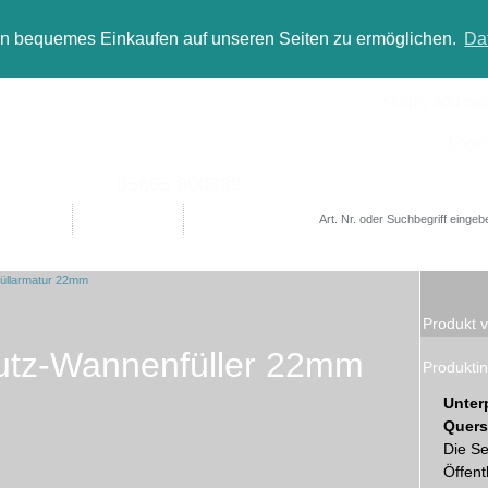
in bequemes Einkaufen auf unseren Seiten zu ermöglichen.
Da
simply add wate
Login
05665 800339
Designer
Bad(t)räume
Sale
Produkt v
utz-Wannenfüller 22mm
Produktin
Unter
Quers
Die S
Öffent