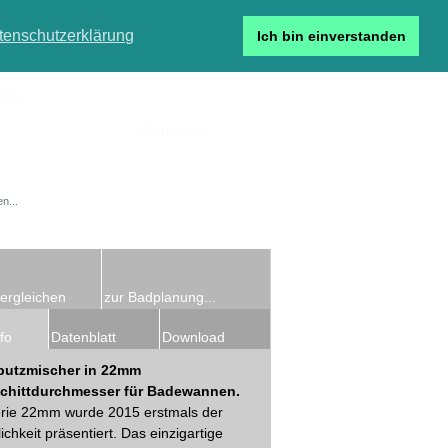
tenschutzerklärung
Ich bin einverstanden
r...
Neukunde
Detailsuche
ergleichen
zur Badplanung...
fo
Datenblatt
Download
putzmischer in 22mm
chittdurchmesser für Badewannen.
erie 22mm wurde 2015 erstmals der
lichkeit präsentiert. Das einzigartige