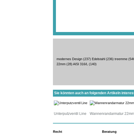
modernes Design
(237)
Edelstahl
(236)
treemme
(54
22mm
(28)
AISI 316/L
(140)
Sie könnten auch an folgenden Artikeln interess
Unterputzventil Line
Wannenrandarmatur 22m
Recht
Beratung