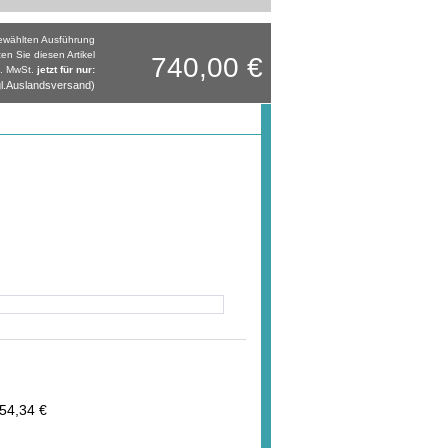
gewählten Ausführung
ten Sie diesen Artikel
740,00 €
l. MwSt.
jetzt für nur:
l.Auslandsversand)
54,34 €