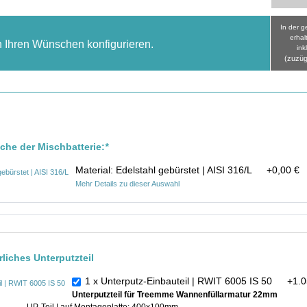
In der 
erhal
h Ihren Wünschen konfigurieren.
ink
(zuzüg
äche der Mischbatterie:
*
Material: Edelstahl gebürstet | AISI 316/L
+
0,00 €
Mehr Details zu dieser Auswahl
rliches Unterputzteil
1 x Unterputz-Einbauteil | RWIT 6005 IS 50
+
1.0
Unterputzteil für Treemme Wannenfüllarmatur 22mm
UP-Teil | auf Montageplatte: 400x100mm