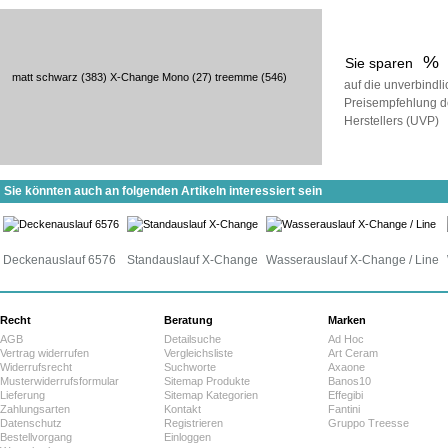
%
Sie sparen
matt schwarz
(383)
X-Change Mono
(27)
treemme
(546)
auf die unverbindl
Preisempfehlung d
Herstellers (UVP)
Sie könnten auch an folgenden Artikeln interessiert sein
Deckenauslauf 6576
Standauslauf X-Change
Wasserauslauf X-Change / Line
Recht
Beratung
Marken
AGB
Detailsuche
Ad Hoc
Vertrag widerrufen
Vergleichsliste
Art Ceram
Widerrufsrecht
Suchworte
Axaone
Musterwiderrufsformular
Sitemap Produkte
Banos10
Lieferung
Sitemap Kategorien
Effegibi
Zahlungsarten
Kontakt
Fantini
Datenschutz
Registrieren
Gruppo Treesse
Bestellvorgang
Einloggen