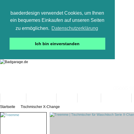
baederdesign verwendet Cookies, um Ihnen
ein bequemes Einkaufen auf unseren Seiten
zu ermöglichen.
Datenschutzerklärung
Ich bin einverstanden
05665 800
Neuheiten
Bad-Objekte
Marken
Designer
Bad(t)räume
Startseite
Tischmischer X-Change