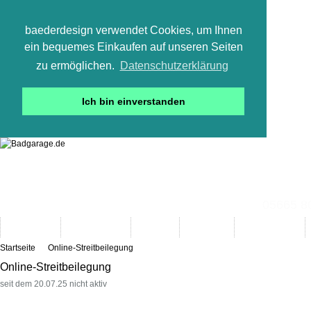
baederdesign verwendet Cookies, um Ihnen
ein bequemes Einkaufen auf unseren Seiten
zu ermöglichen.
Datenschutzerklärung
Ich bin einverstanden
05665 800
Neuheiten
Bad-Objekte
Marken
Designer
Bad(t)räume
Startseite
Online-Streitbeilegung
Online-Streitbeilegung
seit dem 20.07.25 nicht aktiv