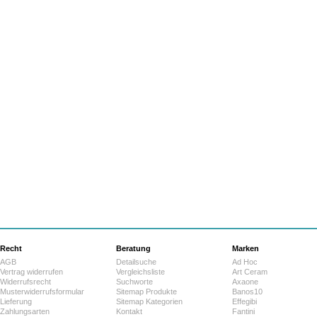
Recht
Beratung
Marken
AGB
Detailsuche
Ad Hoc
Vertrag widerrufen
Vergleichsliste
Art Ceram
Widerrufsrecht
Suchworte
Axaone
Musterwiderrufsformular
Sitemap Produkte
Banos10
Lieferung
Sitemap Kategorien
Effegibi
Zahlungsarten
Kontakt
Fantini