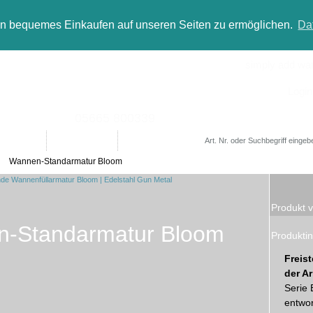
in bequemes Einkaufen auf unseren Seiten zu ermöglichen.
Da
simply add wate
Login
05665 800339
Designer
Bad(t)räume
Sale
Wannen-Standarmatur Bloom
Produkt v
-Standarmatur Bloom
Produktin
Freis
der A
Serie 
entwor