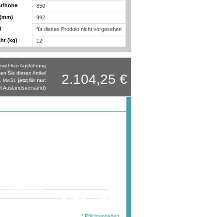
ufhöhe
850
 (mm)
992
f
für dieses Produkt nicht vorgesehen
ht (kg)
12
gewählten Ausführung
ten Sie diesen Artikel
2.104,25 €
l. MwSt.
jetzt für nur:
l.Auslandsversand)
wählten Ausführung
en Sie diesen Artikel
2.104,25 €
. MwSt.
jetzt für nur:
l.Auslandsversand)
* Pflichtangaben