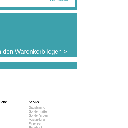
n den Warenkorb legen >
eiche
Service
Badplanung
Sondermaße
Sonderfarben
Ausstellung
Pinterest
Facebook