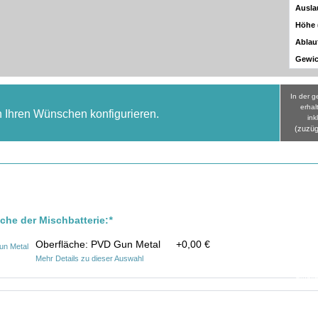
Ausla
Höhe
Ablau
Gewic
In der 
erhal
h Ihren Wünschen konfigurieren.
ink
(zuzüg
äche der Mischbatterie:
*
Oberfläche: PVD Gun Metal
+
0,00 €
Mehr Details zu dieser Auswahl
In der ge
erhalt
inkl
(zuzüg