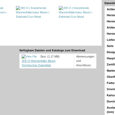
Datenbl
Artik
Herste
Herste
Artike
Herst
Liefer
Serie
Verfügbare Dateien und Kataloge zum Download
Desig
Size: (1.17 MB)
Abmessungen
Haupt
JEE-O Wannenfüller Bloom
und
Zertif
Technisches Datenblatt
Anschlüsse
Markt
Oberf
Farbe
Grun
Kartu
Durch
Ausla
(mm)