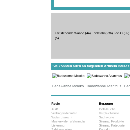
Freistehende Wanne
(44)
Edelstahl
(236)
Jee-O
(92)
(5)
Sie könnten auch an folgenden Artikeln interess
Badewanne Moloko
Badewanne Acanthus
Ba
Recht
Beratung
AGB
Detailsuche
Vertrag widerrufen
Vergleichsliste
Widerrufsrecht
Suchworte
Musterwiderrufsformular
Sitemap Produkte
Lieferung
Sitemap Kategorien
Zahlungsarten
Kontakt