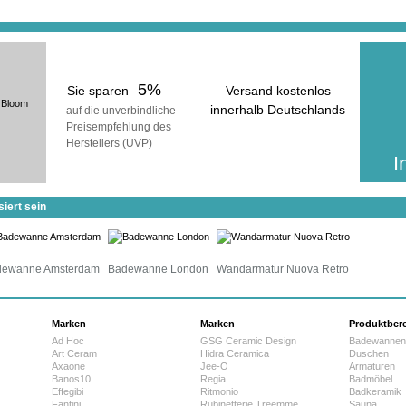
5%
Sie sparen
Versand kostenlos
Bloom
innerhalb Deutschlands
auf die unverbindliche
Preisempfehlung des
voraussichtliche Lieferzeit:
Herstellers (UVP)
20 Werktage
I
iert sein
dewanne Amsterdam
Badewanne London
Wandarmatur Nuova Retro
Marken
Marken
Produktber
Ad Hoc
GSG Ceramic Design
Badewannen
Art Ceram
Hidra Ceramica
Duschen
Axaone
Jee-O
Armaturen
Banos10
Regia
Badmöbel
Effegibi
Ritmonio
Badkeramik
Fantini
Rubinetterie Treemme
Sauna