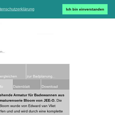
tenschutzerklärung
Ich bin einverstanden
r...
Neukunde
Detailsuche
ergleichen
zur Badplanung...
fo
Datenblatt
Download
tehende Armatur für Badewannen aus
rmaturenserie Bloom von JEE-O.
Die
Bloom wurde von Edward van Vliet
fen und und wird durch eine komplette