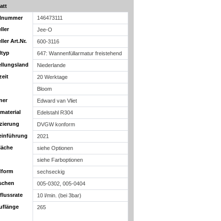
att
elnummer
146473111
ller
Jee-O
ller Art.Nr.
600-3116
ltyp
647: Wannenfüllarmatur freistehend
ellungsland
Niederlande
zeit
20 Werktage
Bloom
ner
Edward van Vliet
material
Edelstahl R304
izierung
DVGW konform
einführung
2021
läche
siehe Optionen
siehe Farboptionen
dform
sechseckig
schen
005-0302, 005-0404
flussrate
10 l/min. (bei 3bar)
uflänge
265