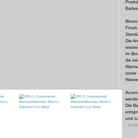
Produ
Badewa
Bloom 
Finish
Stand
Die Ar
wasse
im Bod
die be
Warmw
sowie 
Wasse
Acces
werden
Die B
entsp
und zu
- Zur k