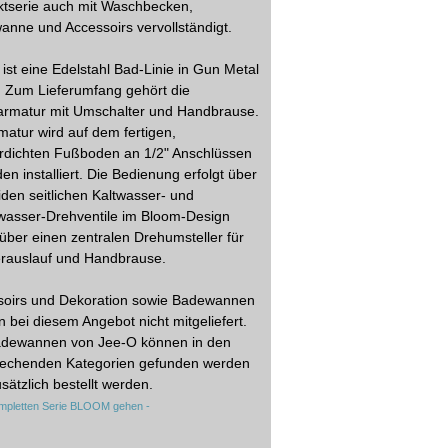
ktserie auch mit Waschbecken,
nne und Accessoirs vervollständigt.
ist eine Edelstahl Bad-Linie in Gun Metal
. Zum Lieferumfang gehört die
armatur mit Umschalter und Handbrause.
matur wird auf dem fertigen,
rdichten Fußboden an 1/2" Anschlüssen
en installiert. Die Bedienung erfolgt über
iden seitlichen Kaltwasser- und
asser-Drehventile im Bloom-Design
über einen zentralen Drehumsteller für
rauslauf und Handbrause.
soirs und Dekoration sowie Badewannen
 bei diesem Angebot nicht mitgeliefert.
adewannen von Jee-O können in den
rechenden Kategorien gefunden werden
sätzlich bestellt werden.
ompletten Serie BLOOM gehen -