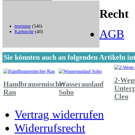
Recht
treemme
(546)
AGB
Kartusche
(40)
Sie könnten auch an folgenden Artikeln int
2-Weg
Handbrausemischer
Wasserauslauf
Unter
Ran
Soho
Cleo
Vertrag widerrufen
Widerrufsrecht