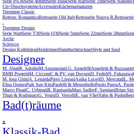
Serie PA36
Serie 40mm
Serie Hask
Serie Ran
Serie Time
Serie Nanotec
Up+
Duschsysteme
Accessoirs
Küchenarmaturen
Treemme Classic
Retrosr. Romantica
Retroserie Old Italy
Retroserie Nuova R.
Retroserie
.
Treemme Design
Serie Watt
Serie T30
Serie Q30
Serie 5mm
Serie 22mm
Serie 28mm
Seri
Arche
Scirocco
Design Kollektion
Heizkörper
Handtuchtrockner
Style and Soul
Designer
M. Abati
R. Adolini
M.Anastassiad.
G. Angelelli
Angeletti & Ruzza
arte
BMB Progetti
M. Cicconi
C & P
V. van Duysen
D. Fedeli
N. Fukasawa
M. Iosa Ghini
A. Lenarda
Piero Lissoni
Anika Luceri
D. Mercatali
L. M
Elisa Ossino
Paik Sun Kim
Paolelli & Meneghello
Paolo Parea
A. Paolel
Marco Pisati
C. Urbinati
B. Rapisarda
Marc Sadler
F. Sargiani
Brian Sir
Thun & Rodriguez
G. Vegni
D. Vercelli
E. van Vliet
Yabu & Pushelber
Bad(t)räume
.
Klassik-Bad