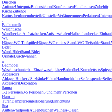
Duschen
Aufputz
Unterputz
Bodenstehend
Kopfbrausen
Handbrausen
Zubehör
Küche
Zubehör
Kartuschen
Innenoberteile
Umsteller
Verlängerungen
Perlatoren
Unterput
.
Badkeramik
Waschtische
Wandbecken
Aufsatzbecken
Aufsatzschalen
Halbeinbaubecken
Einbau
WC
Hänge-WC Tiefspüler
Hänge-WC rimless
Stand-WC Tiefspüler
Stand-
Bidet
Wand-Bidet
Stand-Bidet
Urinale
Duschwannen
..
Badmöbel
Waschtischunterbau
Einzelwaschplätze
Badmöbel-Komplettsets
Spiege
Accessoirs
Ablagen
Hocker / Sitzbänke
Haken
Handtuchhalter
Seifenspender
Seife
Accessoirs
Dekoration
Sauna
1-2 Personen
3-5 Personen
6 und mehr Personen
Hamam
Türen
Dampferzeuger
Isolierung
Einrichtung
Spa
Außenwhirlpools
Außenduschen
Wellness-Oasen