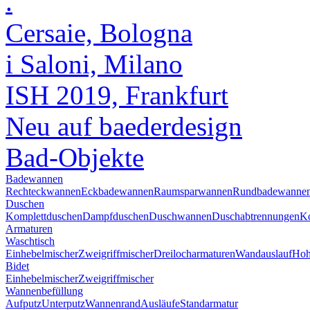
.
Cersaie, Bologna
i Saloni, Milano
ISH 2019, Frankfurt
Neu auf baederdesign
Bad-Objekte
Badewannen
Rechteckwannen
Eckbadewannen
Raumsparwannen
Rundbadewanne
Duschen
Komplettduschen
Dampfduschen
Duschwannen
Duschabtrennungen
Ko
Armaturen
Waschtisch
Einhebelmischer
Zweigriffmischer
Dreilocharmaturen
Wandauslauf
Hoh
Bidet
Einhebelmischer
Zweigriffmischer
Wannenbefüllung
Aufputz
Unterputz
Wannenrand
Ausläufe
Standarmatur