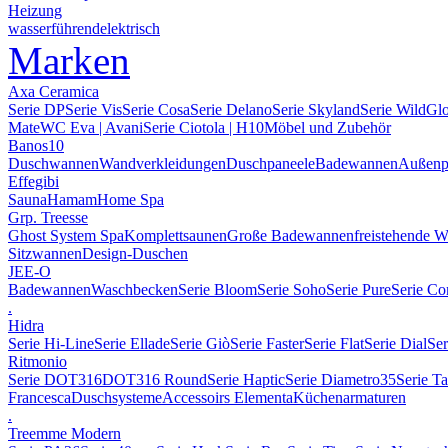
Heizung
wasserführend
elektrisch
Marken
Axa Ceramica
Serie DP
Serie Vis
Serie Cosa
Serie Delano
Serie Skyland
Serie Wild
Gl
Mate
WC Eva | Avani
Serie Ciotola | H10
Möbel und Zubehör
Banos10
Duschwannen
Wandverkleidungen
Duschpaneele
Badewannen
Außenp
Effegibi
Sauna
Hamam
Home Spa
Grp. Treesse
Ghost System Spa
Komplettsaunen
Große Badewannen
freistehende 
Sitzwannen
Design-Duschen
JEE-O
Badewannen
Waschbecken
Serie Bloom
Serie Soho
Serie Pure
Serie Co
.
Hidra
Serie Hi-Line
Serie Ellade
Serie Giò
Serie Faster
Serie Flat
Serie Dial
Ser
Ritmonio
Serie DOT316
DOT316 Round
Serie Haptic
Serie Diametro35
Serie T
Francesca
Duschsysteme
Accessoirs Elementa
Küchenarmaturen
.
Treemme Modern