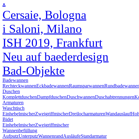
.
Cersaie, Bologna
i Saloni, Milano
ISH 2019, Frankfurt
Neu auf baederdesign
Bad-Objekte
Badewannen
Rechteckwannen
Eckbadewannen
Raumsparwannen
Rundbadewanne
Duschen
Komplettduschen
Dampfduschen
Duschwannen
Duschabtrennungen
Ko
Armaturen
Waschtisch
Einhebelmischer
Zweigriffmischer
Dreilocharmaturen
Wandauslauf
Hoh
Bidet
Einhebelmischer
Zweigriffmischer
Wannenbefüllung
Aufputz
Unterputz
Wannenrand
Ausläufe
Standarmatur