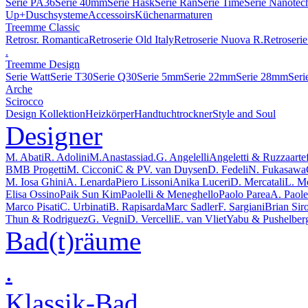
Serie PA36
Serie 40mm
Serie Hask
Serie Ran
Serie Time
Serie Nanotec
Up+
Duschsysteme
Accessoirs
Küchenarmaturen
Treemme Classic
Retrosr. Romantica
Retroserie Old Italy
Retroserie Nuova R.
Retroserie
.
Treemme Design
Serie Watt
Serie T30
Serie Q30
Serie 5mm
Serie 22mm
Serie 28mm
Seri
Arche
Scirocco
Design Kollektion
Heizkörper
Handtuchtrockner
Style and Soul
Designer
M. Abati
R. Adolini
M.Anastassiad.
G. Angelelli
Angeletti & Ruzza
arte
BMB Progetti
M. Cicconi
C & P
V. van Duysen
D. Fedeli
N. Fukasawa
M. Iosa Ghini
A. Lenarda
Piero Lissoni
Anika Luceri
D. Mercatali
L. M
Elisa Ossino
Paik Sun Kim
Paolelli & Meneghello
Paolo Parea
A. Paolel
Marco Pisati
C. Urbinati
B. Rapisarda
Marc Sadler
F. Sargiani
Brian Sir
Thun & Rodriguez
G. Vegni
D. Vercelli
E. van Vliet
Yabu & Pushelber
Bad(t)räume
.
Klassik-Bad