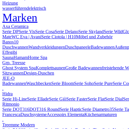
Heizung
wasserführend
elektrisch
Marken
Axa Ceramica
Serie DP
Serie Vis
Serie Cosa
Serie Delano
Serie Skyland
Serie Wild
Gl
Mate
WC Eva | Avani
Serie Ciotola | H10
Möbel und Zubehör
Banos10
Duschwannen
Wandverkleidungen
Duschpaneele
Badewannen
Außenp
Effegibi
Sauna
Hamam
Home Spa
Grp. Treesse
Ghost System Spa
Komplettsaunen
Große Badewannen
freistehende 
Sitzwannen
Design-Duschen
JEE-O
Badewannen
Waschbecken
Serie Bloom
Serie Soho
Serie Pure
Serie Co
.
Hidra
Serie Hi-Line
Serie Ellade
Serie Giò
Serie Faster
Serie Flat
Serie Dial
Ser
Ritmonio
Serie DOT316
DOT316 Round
Serie Haptic
Serie Diametro35
Serie T
Francesca
Duschsysteme
Accessoirs Elementa
Küchenarmaturen
.
Treemme Modern