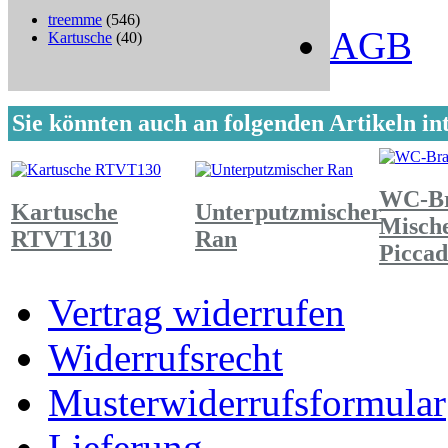
treemme
(546)
AGB
Kartusche
(40)
Sie könnten auch an folgenden Artikeln int
WC-Br
Kartusche
Unterputzmischer
Misch
RTVT130
Ran
Piccad
Vertrag widerrufen
Widerrufsrecht
Musterwiderrufsformular
Lieferung