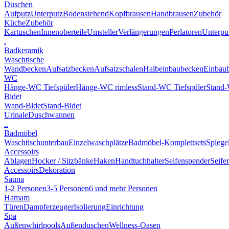
Duschen
Aufputz
Unterputz
Bodenstehend
Kopfbrausen
Handbrausen
Zubehör
Küche
Zubehör
Kartuschen
Innenoberteile
Umsteller
Verlängerungen
Perlatoren
Unterput
.
Badkeramik
Waschtische
Wandbecken
Aufsatzbecken
Aufsatzschalen
Halbeinbaubecken
Einbau
WC
Hänge-WC Tiefspüler
Hänge-WC rimless
Stand-WC Tiefspüler
Stand-
Bidet
Wand-Bidet
Stand-Bidet
Urinale
Duschwannen
..
Badmöbel
Waschtischunterbau
Einzelwaschplätze
Badmöbel-Komplettsets
Spiege
Accessoirs
Ablagen
Hocker / Sitzbänke
Haken
Handtuchhalter
Seifenspender
Seife
Accessoirs
Dekoration
Sauna
1-2 Personen
3-5 Personen
6 und mehr Personen
Hamam
Türen
Dampferzeuger
Isolierung
Einrichtung
Spa
Außenwhirlpools
Außenduschen
Wellness-Oasen