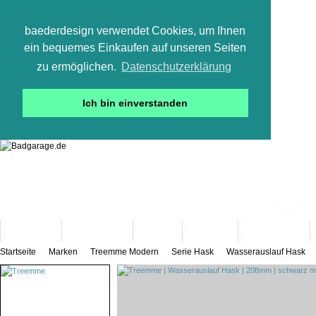
baederdesign verwendet Cookies, um Ihnen
ein bequemes Einkaufen auf unseren Seiten
zu ermöglichen.
Datenschutzerklärung
Ich bin einverstanden
05665 800
Neuheiten
Bad-Objekte
Marken
Designer
Bad(t)räume
Startseite
Marken
Treemme Modern
Serie Hask
Wasserauslauf Hask