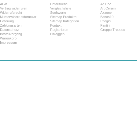
AGB
Detailsuche
Ad Hoc
Vertrag widerrufen
Vergleichsliste
Art Ceram
Widerrufsrecht
Suchworte
Axaone
Musterwiderrufsformular
Sitemap Produkte
Banos10
Lieferung
Sitemap Kategorien
Effegibi
Zahlungsarten
Kontakt
Fantini
Datenschutz
Registrieren
Gruppo Treesse
Bestellvorgang
Einloggen
Warenkorb
Impressum