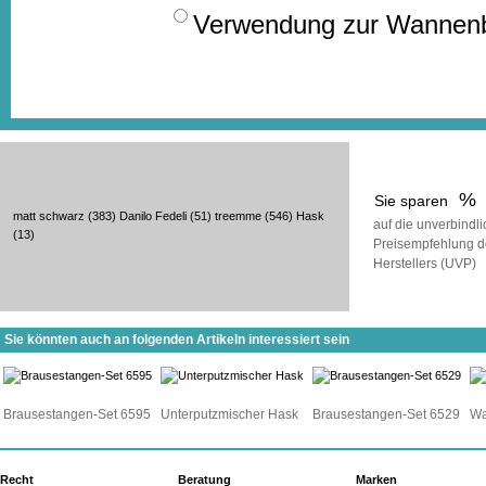
Verwendung zur Wannenbef
%
Sie sparen
matt schwarz
(383)
Danilo Fedeli
(51)
treemme
(546)
Hask
auf die unverbindl
(13)
Preisempfehlung d
Herstellers (UVP)
Sie könnten auch an folgenden Artikeln interessiert sein
Brausestangen-Set 6595
Unterputzmischer Hask
Brausestangen-Set 6529
Wa
Recht
Beratung
Marken