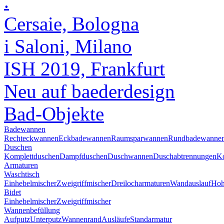
.
Cersaie, Bologna
i Saloni, Milano
ISH 2019, Frankfurt
Neu auf baederdesign
Bad-Objekte
Badewannen
Rechteckwannen
Eckbadewannen
Raumsparwannen
Rundbadewanne
Duschen
Komplettduschen
Dampfduschen
Duschwannen
Duschabtrennungen
Ko
Armaturen
Waschtisch
Einhebelmischer
Zweigriffmischer
Dreilocharmaturen
Wandauslauf
Hoh
Bidet
Einhebelmischer
Zweigriffmischer
Wannenbefüllung
Aufputz
Unterputz
Wannenrand
Ausläufe
Standarmatur