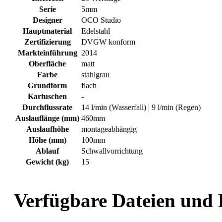
Serie
5mm
Designer
OCO Studio
Hauptmaterial
Edelstahl
Zertifizierung
DVGW konform
Markteinführung
2014
Oberfläche
matt
Farbe
stahlgrau
Grundform
flach
Kartuschen
-
Durchflussrate
14 l/min (Wasserfall) | 9 l/min (Regen)
Auslauflänge (mm)
460mm
Auslaufhöhe
montageabhängig
Höhe (mm)
100mm
Ablauf
Schwallvorrichtung
Gewicht (kg)
15
Verfügbare Dateien und