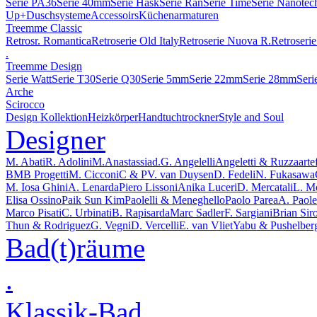
Serie PA36
Serie 40mm
Serie Hask
Serie Ran
Serie Time
Serie Nanotec
Up+
Duschsysteme
Accessoirs
Küchenarmaturen
Treemme Classic
Retrosr. Romantica
Retroserie Old Italy
Retroserie Nuova R.
Retroserie
.
Treemme Design
Serie Watt
Serie T30
Serie Q30
Serie 5mm
Serie 22mm
Serie 28mm
Seri
Arche
Scirocco
Design Kollektion
Heizkörper
Handtuchtrockner
Style and Soul
Designer
M. Abati
R. Adolini
M.Anastassiad.
G. Angelelli
Angeletti & Ruzza
arte
BMB Progetti
M. Cicconi
C & P
V. van Duysen
D. Fedeli
N. Fukasawa
M. Iosa Ghini
A. Lenarda
Piero Lissoni
Anika Luceri
D. Mercatali
L. M
Elisa Ossino
Paik Sun Kim
Paolelli & Meneghello
Paolo Parea
A. Paolel
Marco Pisati
C. Urbinati
B. Rapisarda
Marc Sadler
F. Sargiani
Brian Sir
Thun & Rodriguez
G. Vegni
D. Vercelli
E. van Vliet
Yabu & Pushelber
Bad(t)räume
.
Klassik-Bad