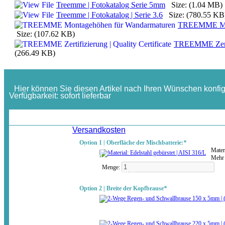
Treemme | Fotokatalog Serie 5mm
Size: (1.04 MB)
Treemme | Fotokatalog | Serie 3.6
Size: (780.55 KB
TREEMME Mon
Size: (107.62 KB)
TREEMME Zertifi
(266.49 KB)
Hier können Sie diesen Artikel nach Ihren Wünschen konfig
Verfügbarkeit:
sofort lieferbar
ab:
1.130,50 €
Inkl. MwSt. / zzgl.
Versandkosten
Option 1 | Oberfläche der Mischbatterie:
*
In der gewählten Ausführung
Mater
erhalten Sie diesen Artikel
Mehr 
inkl. MwSt.
jetzt für nur:
Menge:
(zuzügl.Auslandsversand)
950,00 €
Option 2 | Breite der Kopfbrause
*