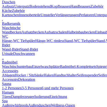
Duschen
Aufputz
Unterputz
Bodenstehend
Kopfbrausen
Handbrausen
Zubehör
Küche
Zubehör
Kartuschen
Innenoberteile
Umsteller
Verlängerungen
Perlatoren
Unterput
.
Badkeramik
Waschtische
Wandbecken
Aufsatzbecken
Aufsatzschalen
Halbeinbaubecken
Einbau
WC
Hänge-WC Tiefspüler
Hänge-WC rimless
Stand-WC Tiefspüler
Stand-
Bidet
Wand-Bidet
Stand-Bidet
Urinale
Duschwannen
..
Badmöbel
Waschtischunterbau
Einzelwaschplätze
Badmöbel-Komplettsets
Spiege
Accessoirs
Ablagen
Hocker / Sitzbänke
Haken
Handtuchhalter
Seifenspender
Seife
Accessoirs
Dekoration
Sauna
1-2 Personen
3-5 Personen
6 und mehr Personen
Hamam
Türen
Dampferzeuger
Isolierung
Einrichtung
Spa
Außenwhirlpools
Außenduschen
Wellness-Oasen