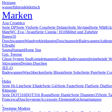
Heizung
wasserführend
elektrisch
Marken
Axa Ceramica
Serie DP
Serie Vis
Serie Cosa
Serie Delano
Serie Skyland
Serie Wild
Gl
Mate
WC Eva | Avani
Serie Ciotola | H10
Möbel und Zubehör
Banos10
Duschwannen
Wandverkleidungen
Duschpaneele
Badewannen
Außenp
Effegibi
Sauna
Hamam
Home Spa
Grp. Treesse
Ghost System Spa
Komplettsaunen
Große Badewannen
freistehende 
Sitzwannen
Design-Duschen
JEE-O
Badewannen
Waschbecken
Serie Bloom
Serie Soho
Serie Pure
Serie Co
.
Hidra
Serie Hi-Line
Serie Ellade
Serie Giò
Serie Faster
Serie Flat
Serie Dial
Ser
Ritmonio
Serie DOT316
DOT316 Round
Serie Haptic
Serie Diametro35
Serie T
Francesca
Duschsysteme
Accessoirs Elementa
Küchenarmaturen
.
Treemme Modern