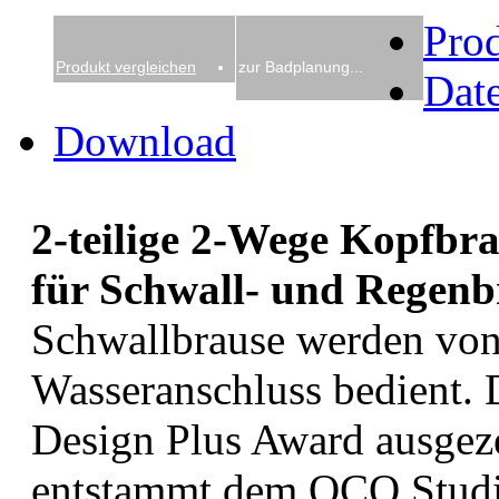
Pro
Produkt vergleichen
zur Badplanung...
Date
Download
2-teilige 2-Wege Kopfbr
für Schwall- und Regenb
Schwallbrause werden von
Wasseranschluss bedient. 
Design Plus Award ausgeze
entstammt dem OCO Stud