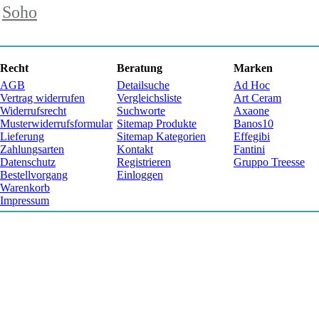
Soho
Recht
Beratung
Marken
AGB
Detailsuche
Ad Hoc
Vertrag widerrufen
Vergleichsliste
Art Ceram
Widerrufsrecht
Suchworte
Axaone
Musterwiderrufsformular
Sitemap Produkte
Banos10
Lieferung
Sitemap Kategorien
Effegibi
Zahlungsarten
Kontakt
Fantini
Datenschutz
Registrieren
Gruppo Treesse
Bestellvorgang
Einloggen
Warenkorb
Impressum