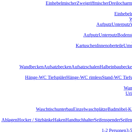
Einhebelmischer
Zweigriffmischer
Dreilocharm
Einhebel
W
Aufputz
Unterputz
Aufputz
Unterputz
Bodens
Kartuschen
Innenoberteile
Umst
Wandbecken
Aufsatzbecken
Aufsatzschalen
Halbeinbaubeck
Hänge-WC Tiefspüler
Hänge-WC rimless
Stand-WC Tiefs
Wan
Uri
Waschtischunterbau
Einzelwaschplätze
Badmöbel-Ko
Ablagen
Hocker / Sitzbänke
Haken
Handtuchhalter
Seifenspender
Seifen
1-2 Personen
3-