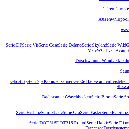
Türen
Dampfe
Außenwhirlpool
wass
Serie DP
Serie Vis
Serie Cosa
Serie Delano
Serie Skyland
Serie Wild
G
Mate
WC Eva | Avani
S
Duschwannen
Wandverkleid
Sau
Ghost System Spa
Komplettsaunen
Große Badewannen
freistehe
Sitzw
Badewannen
Waschbecken
Serie Bloom
Serie S
Serie Hi-Line
Serie Ellade
Serie Giò
Serie Faster
Serie Flat
Serie
Serie DOT316
DOT316 Round
Serie Haptic
Serie Diam
Francesca
Duschsystem