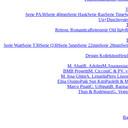
T
Serie PA36
Serie 40mm
Serie Hask
Serie Ran
Serie Time
S
Up+
Duschsyst
Retrosr. Romantica
Retroserie Old Italy
R
Serie Watt
Serie T30
Serie Q30
Serie 5mm
Serie 22mm
Serie 28mm
Ser
Design Kollektion
Heiz
M. Abati
R. Adolini
M.Anastassiad
BMB Progetti
M. Cicconi
C & P
V. 
M. Iosa Ghini
A. Lenarda
Piero Lisso
Elisa Ossino
Paik Sun Kim
Paolelli & 
Marco Pisati
C. Urbinati
B. Rapisa
Thun & Rodriguez
G. Vegn
Ba