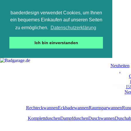
baederdesign verwendet Cookies, um Ihnen
ein bequemes Einkaufen auf unseren Seiten
zu ermöglichen.
Datenschutzerklärung
Ich bin einverstanden
Neuheiten
.
C
05665 800
IS
Neu
Rechteckwannen
Eckbadewannen
Raumsparwannen
Run
Komplettduschen
Dampfduschen
Duschwannen
Duschab