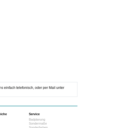
s einfach telefonisch, oder per Mail unter
eiche
Service
Badplanung
Sondermaße
Sonderfarben