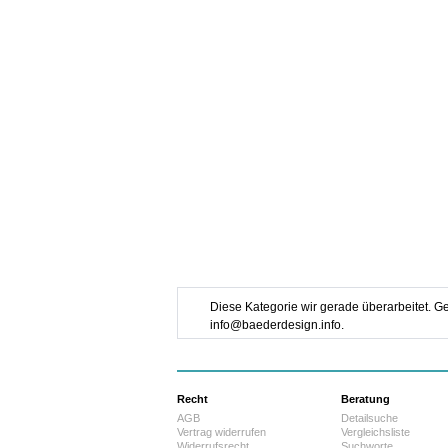
Diese Kategorie wir gerade überarbeitet. Ge
info@baederdesign.info.
Recht
Beratung
AGB
Detailsuche
Vertrag widerrufen
Vergleichsliste
Widerrufsrecht
Suchworte