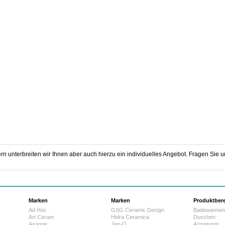
rn unterbreiten wir Ihnen aber auch hierzu ein individuelles Angebot. Fragen Sie un
Marken
Marken
Produktber
Ad Hoc
GSG Ceramic Design
Badewannen
Art Ceram
Hidra Ceramica
Duschen
Axaone
Jee-O
Armaturen