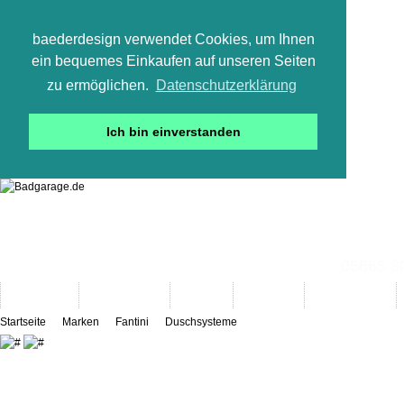
baederdesign verwendet Cookies, um Ihnen
ein bequemes Einkaufen auf unseren Seiten
zu ermöglichen.
Datenschutzerklärung
Ich bin einverstanden
05665 800
Neuheiten
Bad-Objekte
Marken
Designer
Bad(t)räume
Startseite
Marken
Fantini
Duschsysteme