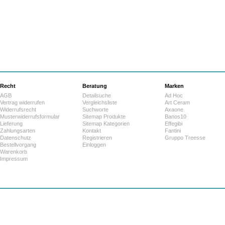
Recht
Beratung
Marken
AGB
Detailsuche
Ad Hoc
Vertrag widerrufen
Vergleichsliste
Art Ceram
Widerrufsrecht
Suchworte
Axaone
Musterwiderrufsformular
Sitemap Produkte
Banos10
Lieferung
Sitemap Kategorien
Effegibi
Zahlungsarten
Kontakt
Fantini
Datenschutz
Registrieren
Gruppo Treesse
Bestellvorgang
Einloggen
Warenkorb
Impressum