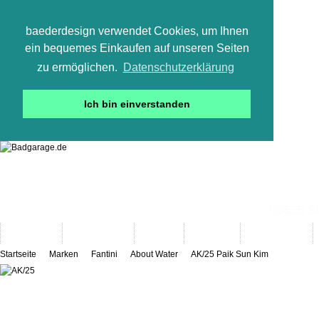
baederdesign verwendet Cookies, um Ihnen
ein bequemes Einkaufen auf unseren Seiten
zu ermöglichen.
Datenschutzerklärung
Ich bin einverstanden
05665 800
Neuheiten
Bad-Objekte
Marken
Designer
Bad(t)räume
Startseite
Marken
Fantini
About Water
AK/25 Paik Sun Kim