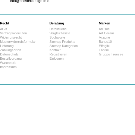
info@baederdesign.info.
Recht
Beratung
Marken
AGB
Detailsuche
Ad Hoc
Vertrag widerrufen
Vergleichsliste
Art Ceram
Widerrufsrecht
Suchworte
Axaone
Musterwiderrufsformular
Sitemap Produkte
Banos10
Lieferung
Sitemap Kategorien
Effegibi
Zahlungsarten
Kontakt
Fantini
Datenschutz
Registrieren
Gruppo Treesse
Bestellvorgang
Einloggen
Warenkorb
Impressum