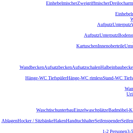
Einhebelmischer
Zweigriffmischer
Dreilocharm
Einhebel
W
Aufputz
Unterputz
Aufputz
Unterputz
Bodens
Kartuschen
Innenoberteile
Umst
Wandbecken
Aufsatzbecken
Aufsatzschalen
Halbeinbaubeck
Hänge-WC Tiefspüler
Hänge-WC rimless
Stand-WC Tiefs
Wan
Uri
Waschtischunterbau
Einzelwaschplätze
Badmöbel-Ko
Ablagen
Hocker / Sitzbänke
Haken
Handtuchhalter
Seifenspender
Seifen
1-2 Personen
3-