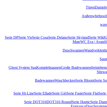
Türen
Dampfe
Außenwhirlpool
wass
Serie DP
Serie Vis
Serie Cosa
Serie Delano
Serie Skyland
Serie Wild
G
Mate
WC Eva | Avani
S
Duschwannen
Wandverkleid
Sau
Ghost System Spa
Komplettsaunen
Große Badewannen
freistehe
Sitzw
Badewannen
Waschbecken
Serie Bloom
Serie S
Serie Hi-Line
Serie Ellade
Serie Giò
Serie Faster
Serie Flat
Serie
Serie DOT316
DOT316 Round
Serie Haptic
Serie Diam
Francesca
Duschsystem