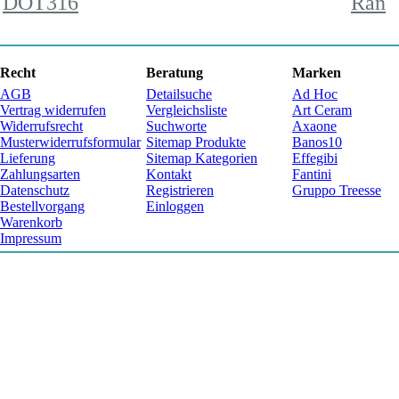
DOT316
Ran
Recht
Beratung
Marken
AGB
Detailsuche
Ad Hoc
Vertrag widerrufen
Vergleichsliste
Art Ceram
Widerrufsrecht
Suchworte
Axaone
Musterwiderrufsformular
Sitemap Produkte
Banos10
Lieferung
Sitemap Kategorien
Effegibi
Zahlungsarten
Kontakt
Fantini
Datenschutz
Registrieren
Gruppo Treesse
Bestellvorgang
Einloggen
Warenkorb
Impressum