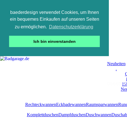
baederdesign verwendet Cookies, um Ihnen
ein bequemes Einkaufen auf unseren Seiten
zu ermöglichen.
Datenschutzerklärung
Ich bin einverstanden
Neuheiten
.
C
05665 800
IS
Neu
Rechteckwannen
Eckbadewannen
Raumsparwannen
Run
Komplettduschen
Dampfduschen
Duschwannen
Duschab