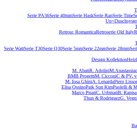
T
Serie PA36
Serie 40mm
Serie Hask
Serie Ran
Serie Time
S
Up+
Duschsyst
Retrosr. Romantica
Retroserie Old Italy
R
Serie Watt
Serie T30
Serie Q30
Serie 5mm
Serie 22mm
Serie 28mm
Ser
Design Kollektion
Heiz
M. Abati
R. Adolini
M.Anastassiad
BMB Progetti
M. Cicconi
C & P
V. 
M. Iosa Ghini
A. Lenarda
Piero Lisso
Elisa Ossino
Paik Sun Kim
Paolelli & 
Marco Pisati
C. Urbinati
B. Rapisa
Thun & Rodriguez
G. Vegn
Ba