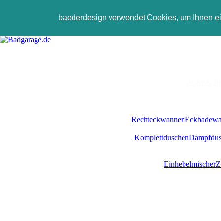
baederdesign verwendet Cookies, um Ihnen e
05665 800
Rechteckwannen
Eckbadewa
Komplettduschen
Dampfdus
Einhebelmischer
Z