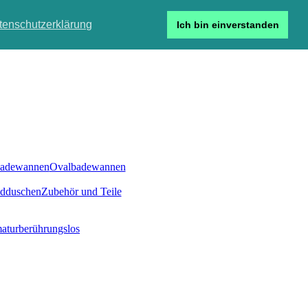
tenschutzerklärung
Ich bin einverstanden
Detailsuche
de
Login
badewannen
Ovalbadewannen
ndduschen
Zubehör und Teile
atur
berührungslos