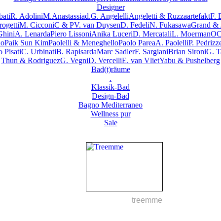
Designer
ati
R. Adolini
M.Anastassiad.
G. Angelelli
Angeletti & Ruzza
artefakt
F. 
ogetti
M. Cicconi
C & P
V. van Duysen
D. Fedeli
N. Fukasawa
Grand & 
Ghini
A. Lenarda
Piero Lissoni
Anika Luceri
D. Mercatali
L. Moerman
OC
no
Paik Sun Kim
Paolelli & Meneghello
Paolo Parea
A. Paolelli
P. Pedrizze
 Pisati
C. Urbinati
B. Rapisarda
Marc Sadler
F. Sargiani
Brian Sironi
G. T
Thun & Rodriguez
G. Vegni
D. Vercelli
E. van Vliet
Yabu & Pushelberg
Bad(t)räume
.
Klassik-Bad
Design-Bad
Bagno Mediterraneo
Wellness pur
Sale
treemme