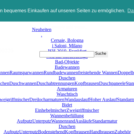
in bequemes Einkaufen auf unseren Seiten zu ermöglichen.
Da
simply add water...
Neuheiten
.
Neukun
Cersaie, Bologna
i Saloni, Milano
339
ISH 2019, Frankfurt
Suche
Neu auf baederdesign
Bad-Objekte
Badewannen
nnen
Raumsparwannen
Rundbadewannen
freistehende Wannen
Doppel
Duschen
chen
Duschwannen
Duschabtrennungen
Kopfbrausen
Duschpaneele
Sta
Armaturen
Waschtisch
weigriffmischer
Dreilocharmaturen
Wandauslauf
Hoher Auslauf
Standarm
Bidet
Einhebelmischer
Zweigriffmischer
Wannenbefüllung
Aufputz
Unterputz
Wannenrand
Ausläufe
Standarmatur
Duschen
Aufputz
Unterputz
Bodenstehend
Kopfbrausen
Handbrausen
Zubehör