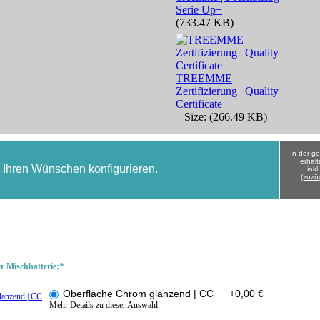
Serie Up+
(733.47 KB)
TREEMME
Zertifizierung | Quality
Certificate
Size: (266.49 KB)
In der g
erhalt
h Ihren Wünschen konfigurieren.
ink
(zuzü
er Mischbatterie:
*
Oberfläche Chrom glänzend | CC
+
0,00 €
Mehr Details zu dieser Auswahl