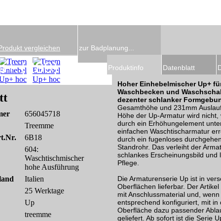
Produkt vergleichen
zur Badplanung...
p+ (230)
Produktinfo
Datenblatt
Hoher Einhebelmischer Up+ fü
Waschbecken und Waschschal
tt
dezenter schlanker Formgebu
Gesamthöhe und 231mm Auslauf
mer
656045718
Höhe der Up-Armatur wird nicht, w
durch ein Erhöhungelement unter
Treemme
einfachen Waschtischarmatur err
t.Nr.
6B18
durch ein fugenloses durchgehe
Standrohr. Das verleiht der Armatu
604:
schlankes Erscheinungsbild und l
Waschtischmischer
Pflege.
hohe Ausführung
land
Italien
Die Armaturenserie Up ist in ver
Oberflächen lieferbar. Der Artikel
25 Werktage
mit Anschlussmaterial und, wenn 
Up
entsprechend konfiguriert, mit in
Oberfläche dazu passender Ablau
treemme
geliefert. Ab sofort ist die Serie