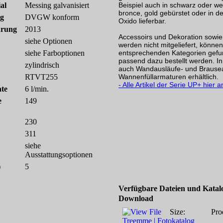
al
Messing galvanisiert
Beispiel auch in schwarz oder we
bronce, gold gebürstet oder in d
ng
DVGW konform
Oxido lieferbar.
hrung
2013
Accessoirs und Dekoration sowi
siehe Optionen
werden nicht mitgeliefert, können
siehe Farboptionen
entsprechenden Kategorien gef
passend dazu bestellt werden. In
zylindrisch
auch Wandausläufe- und Brause
RTVT255
Wannenfüllarmaturen erhältlich.
- Alle Artikel der Serie UP+ hier 
ate
6 l/min.
e
149
230
311
siehe
Ausstattungsoptionen
)
5
Verfügbare Dateien und Katal
Download
Size:
Pro
Treemme | Fotokatalog