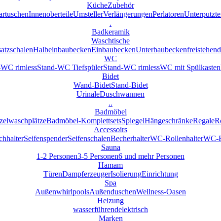
Küche
Zubehör
artuschen
Innenoberteile
Umsteller
Verlängerungen
Perlatoren
Unterputzte
.
Badkeramik
Waschtische
atzschalen
Halbeinbaubecken
Einbaubecken
Unterbaubecken
freistehend
WC
WC rimless
Stand-WC Tiefspüler
Stand-WC rimless
WC mit Spülkasten
Bidet
Wand-Bidet
Stand-Bidet
Urinale
Duschwannen
..
Badmöbel
zelwaschplätze
Badmöbel-Komplettsets
Spiegel
Hängeschränke
Regale
R
Accessoirs
hhalter
Seifenspender
Seifenschalen
Becherhalter
WC-Rollenhalter
WC-Bü
Sauna
1-2 Personen
3-5 Personen
6 und mehr Personen
Hamam
Türen
Dampferzeuger
Isolierung
Einrichtung
Spa
Außenwhirlpools
Außenduschen
Wellness-Oasen
Heizung
wasserführend
elektrisch
Marken