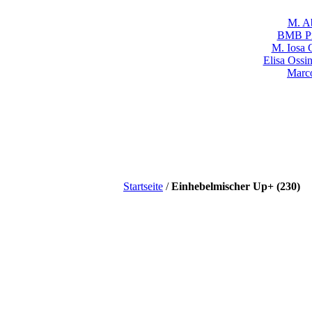
M. Ab
BMB Pr
M. Iosa 
Elisa Ossi
Marco
Startseite
/
Einhebelmischer Up+ (230)