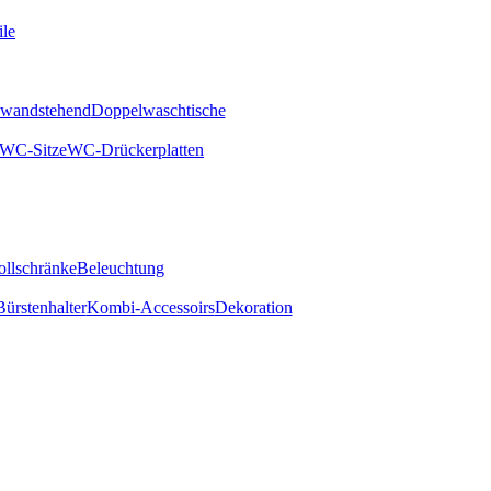
ile
wandstehend
Doppelwaschtische
WC-Sitze
WC-Drückerplatten
ollschränke
Beleuchtung
rstenhalter
Kombi-Accessoirs
Dekoration