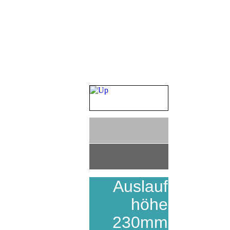
Auslauf
höhe
230mm