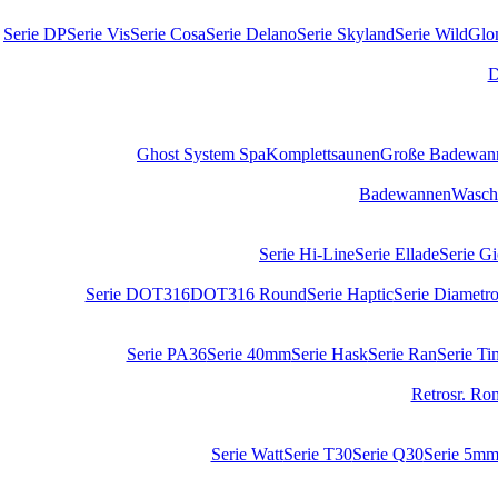
Serie DP
Serie Vis
Serie Cosa
Serie Delano
Serie Skyland
Serie Wild
Glo
D
Ghost System Spa
Komplettsaunen
Große Badewan
Badewannen
Wasch
Serie Hi-Line
Serie Ellade
Serie G
Serie DOT316
DOT316 Round
Serie Haptic
Serie Diametr
Serie PA36
Serie 40mm
Serie Hask
Serie Ran
Serie Ti
Retrosr. Ro
Serie Watt
Serie T30
Serie Q30
Serie 5m