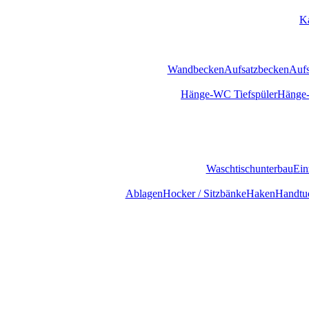
K
Wandbecken
Aufsatzbecken
Aufs
Hänge-WC Tiefspüler
Hänge-
Waschtischunterbau
Ein
Ablagen
Hocker / Sitzbänke
Haken
Handtuc