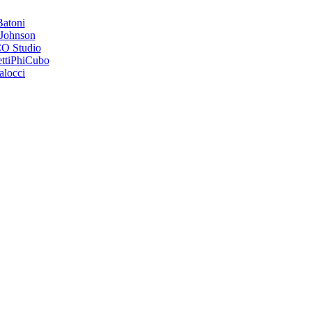
Batoni
Johnson
O Studio
tti
PhiCubo
alocci