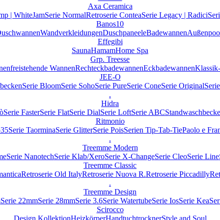
Axa Ceramica
mp | WhiteJam
Serie Normal
Retroserie Contea
Serie Legacy | Radici
Ser
Banos10
uschwannen
Wandverkleidungen
Duschpaneele
Badewannen
Außenpoo
Effegibi
Sauna
Hamam
Home Spa
Grp. Treesse
nen
freistehende Wannen
Rechteckbadewannen
Eckbadewannen
Klassi
JEE-O
becken
Serie Bloom
Serie Soho
Serie Pure
Serie Cone
Serie Original
Seri
.
Hidra
iò
Serie Faster
Serie Flat
Serie Dial
Serie Loft
Serie ABC
Standwaschbeck
Ritmonio
o35
Serie Taormina
Serie Glitter
Serie Pois
Serien Tip-Tab-Tie
Paolo e Fra
.
Treemme Modern
me
Serie Nanotech
Serie Klab/Xero
Serie X-Change
Serie Cleo
Serie Line
Treemme Classic
mantica
Retroserie Old Italy
Retroserie Nuova R.
Retroserie Piccadilly
Ret
.
Treemme Design
m
Serie 22mm
Serie 28mm
Serie 3.6
Serie Watertube
Serie Ios
Serie Kea
Ser
Scirocco
Design Kollektion
Heizkörper
Handtuchtrockner
Style and Soul