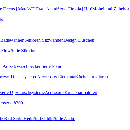
ie Decus | Mate
WC Eva | Avani
Serie Ciotola | H10
Möbel und Zubehör
ls
k-Badewannen
Senioren-Sitzwannen
Design-Duschen
e Flow
Serie Slimline
en
Aufsatzwaschbecken
Serie Piano
ncesca
Duschsysteme
Accessoirs Elementa
Küchenarmaturen
Serie Up+
Duschsysteme
Accessoirs
Küchenarmaturen
roserie 8200
ie Blok
Serie Hedo
Serie Philo
Serie Arche