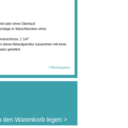
it oder ohne Überlauf.
i Montage in Waschbecken ohne
onanschluss: 1 1/4"
enn diese Ablaufgarnitur zusammen mit einer
wählten Ausführung
tur geliefert.
en Sie diesen Artikel
459,00 €
. MwSt.
jetzt für nur:
l.Auslandsversand)
* Pflichtangaben
n den Warenkorb legen >