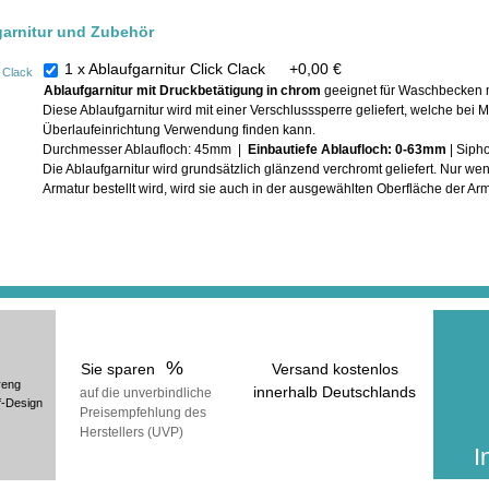
garnitur und Zubehör
1 x Ablaufgarnitur Click Clack
+
0,00 €
Ablaufgarnitur mit Druckbetätigung in chrom
geeignet für Waschbecken m
Diese Ablaufgarnitur wird mit einer Verschlusssperre geliefert, welche be
Überlaufeinrichtung Verwendung finden kann.
Durchmesser Ablaufloch: 45mm |
Einbautiefe Ablaufloch: 0-63mm
| Siph
Die Ablaufgarnitur wird grundsätzlich glänzend verchromt geliefert. Nur w
In der ge
Armatur bestellt wird, wird sie auch in der ausgewählten Oberfläche der Arma
erhalt
inkl
(zuzüg
%
Sie sparen
Versand kostenlos
reng
innerhalb Deutschlands
auf die unverbindliche
f-Design
Preisempfehlung des
voraussichtliche Lieferzeit:
Herstellers (UVP)
25 Werktage
I