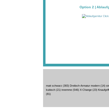
Option 2 | Ablauf
matt schwarz
(383)
Dreiloch-Armatur modern
(14)
st
kubisch
(21)
treemme
(546)
X-Change
(23)
Knaufgrif
(81)