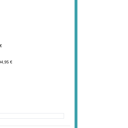
€
94,95 €