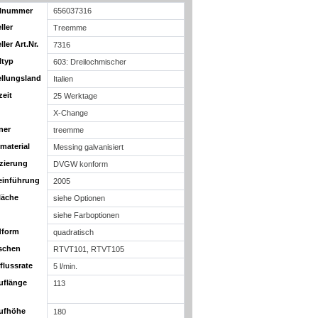
elnummer
656037316
ller
Treemme
ller Art.Nr.
7316
ltyp
603: Dreilochmischer
ellungsland
Italien
zeit
25 Werktage
X-Change
ner
treemme
material
Messing galvanisiert
izierung
DVGW konform
einführung
2005
läche
siehe Optionen
siehe Farboptionen
dform
quadratisch
schen
RTVT101, RTVT105
flussrate
5 l/min.
uflänge
113
ufhöhe
180