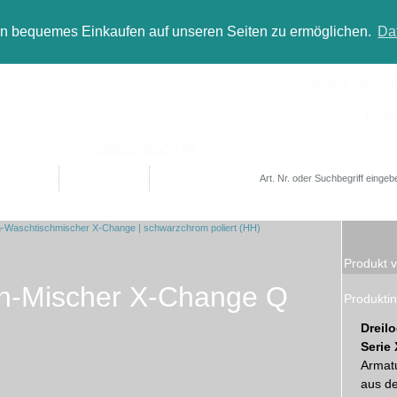
in bequemes Einkaufen auf unseren Seiten zu ermöglichen.
Da
simply add wate
Login
05665 800339
Designer
Bad(t)räume
Sale
Produkt v
ch-Mischer X-Change Q
Produktin
Dreil
Serie
Armatu
aus d