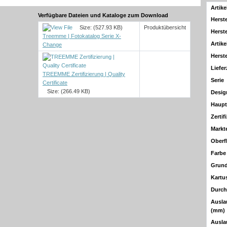
Artik
Verfügbare Dateien und Kataloge zum Download
Herste
Size: (527.93 KB)
Produktübersicht
Herste
Treemme | Fotokatalog Serie X-
Artike
Change
Herst
Liefer
TREEMME Zertifizierung | Quality
Serie
Certificate
Size: (266.49 KB)
Desig
Haupt
Zertif
Markt
Oberf
Farbe
Grun
Kartu
Durch
Ausla
(mm)
Ausla