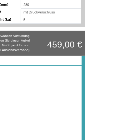
 (mm)
280
f
mit Druckverschluss
ht (kg)
5
gewählten Ausführung
ten Sie diesen Artikel
459,00 €
l. MwSt.
jetzt für nur:
l.Auslandsversand)