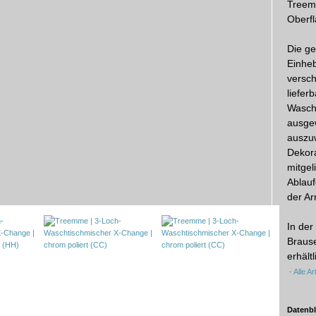
Treem
Oberfl
Die ge
Einheb
versc
liefer
Wasch
ausge
auszu
Dekor
mitgel
Ablauf
der Ar
In der
Braus
erhältl
- Alle A
Datenbl