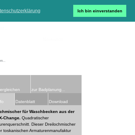
tenschutzerklärung
Ich bin einverstanden
r...
Neukunde
Detailsuche
ergleichen
zur Badplanung...
fo
Datenblatt
Download
ochmischer für Waschbecken aus der
 X-Change.
Quadratischer
renquerschnitt. Dieser Dreilochmischer
er toskanischen Armaturenmanufaktur