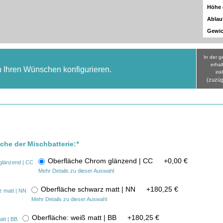
Höhe
Ablau
Gewic
In der 
erhal
h Ihren Wünschen konfigurieren.
ink
(zuzüg
äche der Mischbatterie:
*
Oberfläche Chrom glänzend | CC
+
0,00 €
Mehr Details zu dieser Auswahl
Oberfläche schwarz matt | NN
+
180,25 €
Mehr Details zu dieser Auswahl
Oberfläche: weiß matt | BB
+
180,25 €