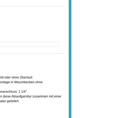
it oder ohne Überlauf.
i Montage in Waschbecken ohne
onanschluss: 1 1/4"
enn diese Ablaufgarnitur zusammen mit einer
tur geliefert.