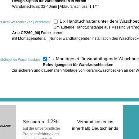
Design-Siphon für Waschbecken in chrom
Wandanschluss: 32-40mm | Ablaufanschluss: 1 1/4"
1 x Handtuchhalter unter dem Waschbe
Umlaufende Handtuchstange aus Messing verchr
Art.: CP260_90
| Farbe: chrom
mit Montagematerial | Nur bei wandhängender Installlation des Waschbeck
1 x Montageset für wandhängende Waschb
Befestigungsset für Wandwaschbecken
In der ge
zur sicheren und dauerhaften Montage von Keramikwaschbecken an der 
erhalt
inkl
(zuzüg
12%
Sie sparen
Versand kostenlos
AXAone
innerhalb Deutschlands
auf die unverbindliche
Preisempfehlung des
voraussichtliche Lieferzeit: