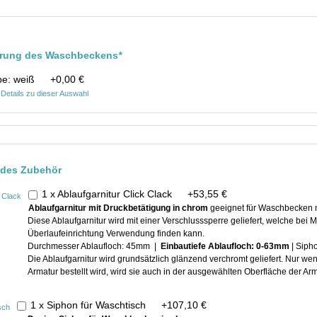
ührung des Waschbeckens
*
be: weiß
+
0,00 €
Details zu dieser Auswahl
ndes Zubehör
1 x Ablaufgarnitur Click Clack
+
53,55 €
Ablaufgarnitur mit Druckbetätigung in chrom
geeignet für Waschbecken m
Diese Ablaufgarnitur wird mit einer Verschlusssperre geliefert, welche be
Überlaufeinrichtung Verwendung finden kann.
Durchmesser Ablaufloch: 45mm |
Einbautiefe Ablaufloch: 0-63mm
| Siph
Die Ablaufgarnitur wird grundsätzlich glänzend verchromt geliefert. Nur w
Armatur bestellt wird, wird sie auch in der ausgewählten Oberfläche der Arma
1 x Siphon für Waschtisch
+
107,10 €