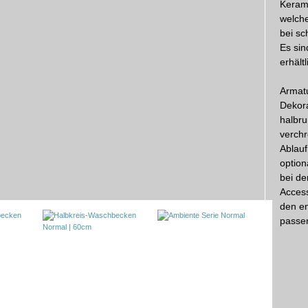
Keram
welche
bei sc
Es sin
erhältl
Armatu
Dekora
halbru
verchr
Ablauf
option
bei de
Acces
den e
passen