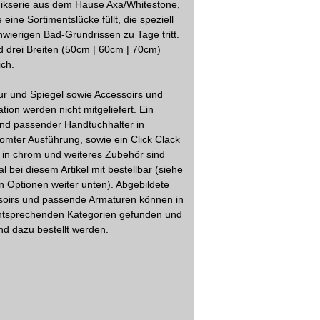
ikserie aus dem Hause Axa/Whitestone,
 eine Sortimentslücke füllt, die speziell
hwierigen Bad-Grundrissen zu Tage tritt.
d drei Breiten (50cm | 60cm | 70cm)
ich.
r und Spiegel sowie Accessoirs und
tion werden nicht mitgeliefert. Ein
nd passender Handtuchhalter in
omter Ausführung, sowie ein Click Clack
 in chrom und weiteres Zubehör sind
al bei diesem Artikel mit bestellbar (siehe
n Optionen weiter unten). Abgebildete
soirs und passende Armaturen können in
ntsprechenden Kategorien gefunden und
d dazu bestellt werden.