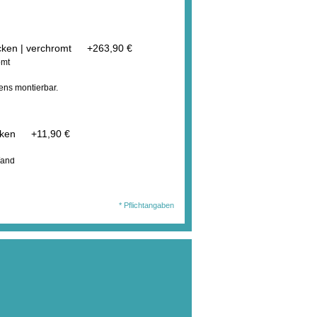
cken | verchromt
+
263,90 €
omt
ens montierbar.
ecken
+
11,90 €
wählten Ausführung
Wand
en Sie diesen Artikel
179,52 €
. MwSt.
jetzt für nur:
l.Auslandsversand)
* Pflichtangaben