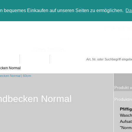
in bequemes Einkaufen auf unseren Seiten zu ermöglichen.
Da
simply add wate
Login
05665 800339
Designer
Bad(t)räume
Sale
cken Normal
Produkt v
ndbecken Normal
Produktin
Pfiff
Wasch
Aufsat
"Norma