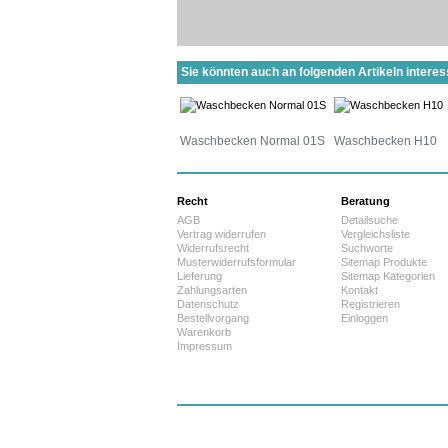
Sie könnten auch an folgenden Artikeln interess
Waschbecken Normal 01S
Waschbecken H10
Recht
Beratung
AGB
Detailsuche
Vertrag widerrufen
Vergleichsliste
Widerrufsrecht
Suchworte
Musterwiderrufsformular
Sitemap Produkte
Lieferung
Sitemap Kategorien
Zahlungsarten
Kontakt
Datenschutz
Registrieren
Bestellvorgang
Einloggen
Warenkorb
Impressum