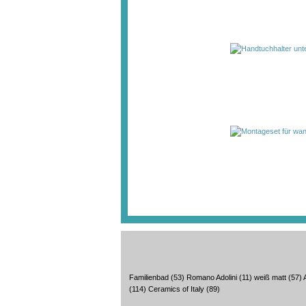
Familienbad
(53)
Romano Adolini
(11)
weiß matt
(57)
(114)
Ceramics of Italy
(89)