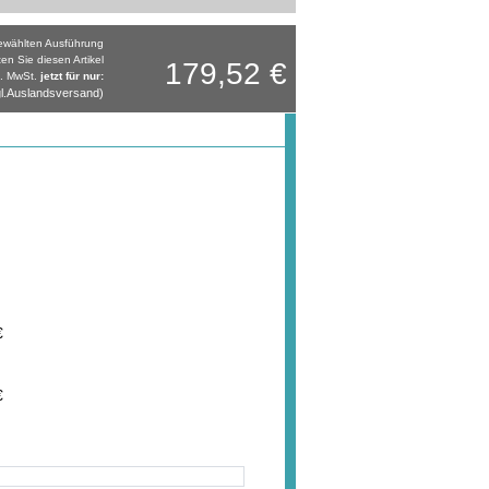
gewählten Ausführung
ten Sie diesen Artikel
179,52 €
l. MwSt.
jetzt für nur:
l.Auslandsversand)
€
€