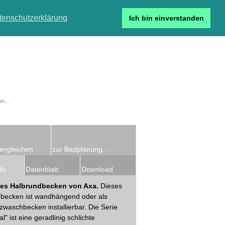
tenschutzerklärung
Ich bin einverstanden
r...
Neukunde
Detailsuche
ergleichen
zur Badplanung...
fo
Datenblatt
Download
iges Halbrundbecken von Axa.
Dieses
becken ist wandhängend oder als
zwaschbecken installierbar. Die Serie
l" ist eine geradlinig schlichte