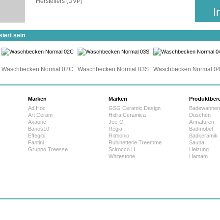
Herstellers (UVP)
25 Werktage
I
iert sein
Waschbecken Normal 02C
Waschbecken Normal 03S
Waschbecken Normal 0
Marken
Marken
Produktber
Ad Hoc
GSG Ceramic Design
Badewannen
Art Ceram
Hidra Ceramica
Duschen
Axaone
Jee-O
Armaturen
Banos10
Regia
Badmöbel
Effegibi
Ritmonio
Badkeramik
Fantini
Rubinetterie Treemme
Sauna
Gruppo Treesse
Scirocco H
Heizung
Whitestone
Hamam