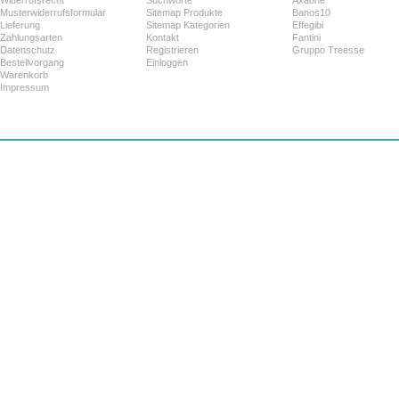
Musterwiderrufsformular
Sitemap Produkte
Banos10
Lieferung
Sitemap Kategorien
Effegibi
Zahlungsarten
Kontakt
Fantini
Datenschutz
Registrieren
Gruppo Treesse
Bestellvorgang
Einloggen
Warenkorb
Impressum