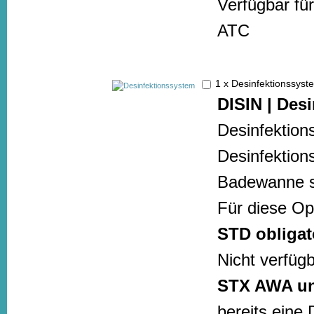
Verfügbar f
ATC
1 x Desinfektionssy
DISIN | Des
Desinfektion
Desinfektion
Badewanne st
Für diese Op
STD obligat
Nicht verfüg
STX AWA u
bereits eine 