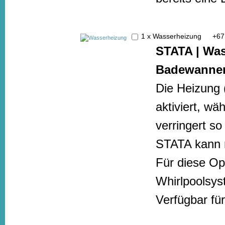
1 x Wasserheizung
+
67
STATA |
Was
Badewanne
Die Heizung 
aktiviert, wä
verringert s
STATA kann n
Für diese Opt
Whirlpoolsys
Verfügbar f