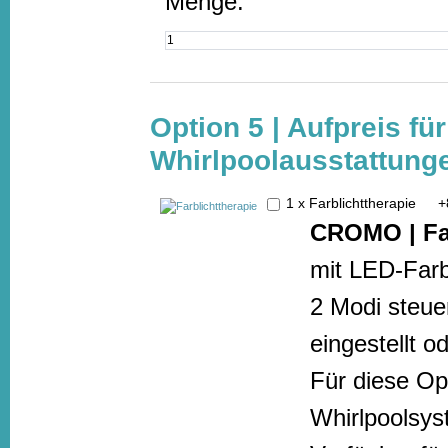
Menge:
Option 5 | Aufpreis fü
Whirlpoolausstattunge
1 x Farblichttherapie
+
CROMO | Far
mit LED-Farbl
2 Modi steue
eingestellt o
Für diese Opt
Whirlpoolsy