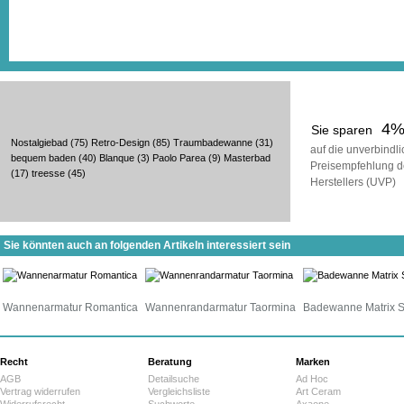
4
Sie sparen
Nostalgiebad
(75)
Retro-Design
(85)
Traumbadewanne
(31)
auf die unverbindl
bequem baden
(40)
Blanque
(3)
Paolo Parea
(9)
Masterbad
Preisempfehlung d
(17)
treesse
(45)
Herstellers (UVP)
Sie könnten auch an folgenden Artikeln interessiert sein
Wannenarmatur Romantica
Wannenrandarmatur Taormina
Badewanne Matrix S
Recht
Beratung
Marken
AGB
Detailsuche
Ad Hoc
Vertrag widerrufen
Vergleichsliste
Art Ceram
Widerrufsrecht
Suchworte
Axaone