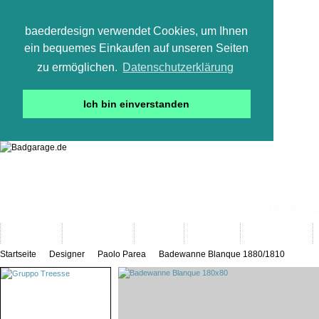
baederdesign verwendet Cookies, um Ihnen
ein bequemes Einkaufen auf unseren Seiten
zu ermöglichen.
Datenschutzerklärung
Ich bin einverstanden
05665 800
Neuheiten
Bad-Objekte
Marken
Designer
Bad(t)räume
Startseite
Designer
Paolo Parea
Badewanne Blanque 1880/1810