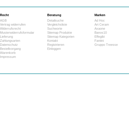
Recht
Beratung
Marken
AGB
Detailsuche
Ad Hoc
Vertrag widerrufen
Vergleichsliste
Art Ceram
Widerrufsrecht
Suchworte
Axaone
Musterwiderrufsformular
Sitemap Produkte
Banos10
Lieferung
Sitemap Kategorien
Effegibi
Zahlungsarten
Kontakt
Fantini
Datenschutz
Registrieren
Gruppo Treesse
Bestellvorgang
Einloggen
Warenkorb
Impressum