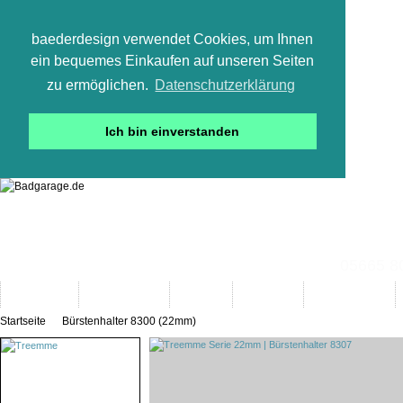
baederdesign verwendet Cookies, um Ihnen
ein bequemes Einkaufen auf unseren Seiten
zu ermöglichen.
Datenschutzerklärung
Ich bin einverstanden
05665 800
Neuheiten
Bad-Objekte
Marken
Designer
Bad(t)räume
Startseite
Bürstenhalter 8300 (22mm)