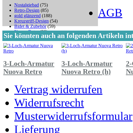
Nostalgiebad
(75)
AGB
Retro-Design
(85)
gold glänzend
(188)
Kreuzgriff-Design
(54)
Bidet & Zubehör
(59)
Nuova Retro
(26)
Sie könnten auch an folgenden Artikeln int
treemme
(546)
3-Loch-Armatur
3-Loch-Armatur
2-
Nuova Retro
Nuova Retro (h)
Nu
Vertrag widerrufen
Widerrufsrecht
Musterwiderrufsformular
Lieferung