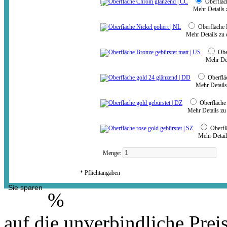
Oberflä
erhalten Sie diesen Artikel
Mehr Details 
inkl. MwSt.
jetzt für nur:
(zuzügl.Auslandsversand)
367,00 €
Oberfläche 
Mehr Details zu
Obe
Mehr Det
Oberflä
Mehr Details
Oberfläche
Mehr Details zu
Oberfl
Mehr Detail
Menge:
* Pflichtangaben
Sie sparen
%
auf die unverbindliche Prei