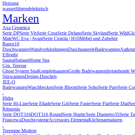
Heizung
wasserführend
elektrisch
Marken
Axa Ceramica
Serie DP
Serie Vis
Serie Cosa
Serie Delano
Serie Skyland
Serie Wild
Gl
Mate
WC Eva | Avani
Serie Ciotola | H10
Möbel und Zubehör
Banos10
Duschwannen
Wandverkleidungen
Duschpaneele
Badewannen
Außenp
Effegibi
Sauna
Hamam
Home Spa
Grp. Treesse
Ghost System Spa
Komplettsaunen
Große Badewannen
freistehende 
Sitzwannen
Design-Duschen
JEE-O
Badewannen
Waschbecken
Serie Bloom
Serie Soho
Serie Pure
Serie Co
.
Hidra
Serie Hi-Line
Serie Ellade
Serie Giò
Serie Faster
Serie Flat
Serie Dial
Ser
Ritmonio
Serie DOT316
DOT316 Round
Serie Haptic
Serie Diametro35
Serie T
Francesca
Duschsysteme
Accessoirs Elementa
Küchenarmaturen
.
Treemme Modern