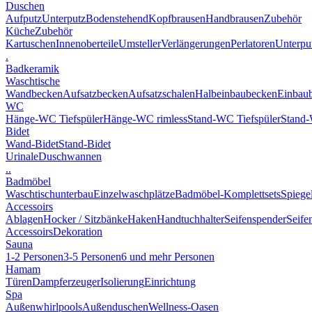
Duschen
Aufputz
Unterputz
Bodenstehend
Kopfbrausen
Handbrausen
Zubehör
Küche
Zubehör
Kartuschen
Innenoberteile
Umsteller
Verlängerungen
Perlatoren
Unterput
.
Badkeramik
Waschtische
Wandbecken
Aufsatzbecken
Aufsatzschalen
Halbeinbaubecken
Einbau
WC
Hänge-WC Tiefspüler
Hänge-WC rimless
Stand-WC Tiefspüler
Stand-
Bidet
Wand-Bidet
Stand-Bidet
Urinale
Duschwannen
..
Badmöbel
Waschtischunterbau
Einzelwaschplätze
Badmöbel-Komplettsets
Spiege
Accessoirs
Ablagen
Hocker / Sitzbänke
Haken
Handtuchhalter
Seifenspender
Seife
Accessoirs
Dekoration
Sauna
1-2 Personen
3-5 Personen
6 und mehr Personen
Hamam
Türen
Dampferzeuger
Isolierung
Einrichtung
Spa
Außenwhirlpools
Außenduschen
Wellness-Oasen