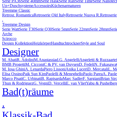
Serie PA36
Serie 40mm
Serie Hask
Serie Ran
Serie Time
Serie Nanotec
Up+
Duschsysteme
Accessoirs
Küchenarmaturen
Treemme Classic
Retrosr. Romantica
Retroserie Old Italy
Retroserie Nuova R.
Retroserie
.
Treemme Design
Serie Watt
Serie T30
Serie Q30
Serie 5mm
Serie 22mm
Serie 28mm
Seri
Arche
Scirocco
Design Kollektion
Heizkörper
Handtuchtrockner
Style and Soul
Designer
M. Abati
R. Adolini
M.Anastassiad.
G. Angelelli
Angeletti & Ruzza
arte
BMB Progetti
M. Cicconi
C & P
V. van Duysen
D. Fedeli
N. Fukasawa
M. Iosa Ghini
A. Lenarda
Piero Lissoni
Anika Luceri
D. Mercatali
L. M
Elisa Ossino
Paik Sun Kim
Paolelli & Meneghello
Paolo Parea
A. Paolel
Marco Pisati
C. Urbinati
B. Rapisarda
Marc Sadler
F. Sargiani
Brian Sir
Thun & Rodriguez
G. Vegni
D. Vercelli
E. van Vliet
Yabu & Pushelber
Bad(t)räume
.
Klassik-Bad