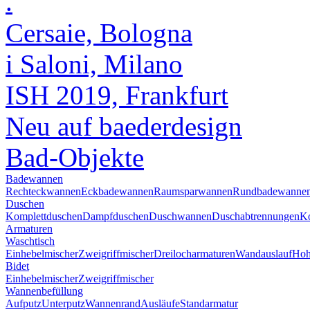
.
Cersaie, Bologna
i Saloni, Milano
ISH 2019, Frankfurt
Neu auf baederdesign
Bad-Objekte
Badewannen
Rechteckwannen
Eckbadewannen
Raumsparwannen
Rundbadewanne
Duschen
Komplettduschen
Dampfduschen
Duschwannen
Duschabtrennungen
Ko
Armaturen
Waschtisch
Einhebelmischer
Zweigriffmischer
Dreilocharmaturen
Wandauslauf
Hoh
Bidet
Einhebelmischer
Zweigriffmischer
Wannenbefüllung
Aufputz
Unterputz
Wannenrand
Ausläufe
Standarmatur