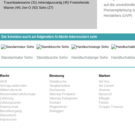
Traumbadewanne
(31)
mineralgussartig
(45)
Freistehende
auf die unverbindl
Wanne
(44)
Jee-O
(92)
Soho
(27)
Preisempfehlung d
Herstellers (UVP)
Sie könnten auch an folgenden Artikeln interessiert sein
Standarmatur Soho
Standdusche Soho
Handtuchstange Soho
Handtuchabla
Recht
Beratung
Marken
AGB
Detailsuche
Ad Hoc
Vertrag widerrufen
Vergleichsliste
Art Ceram
Widerrufsrecht
Suchworte
Axaone
Musterwiderrufsformular
Sitemap Produkte
Banos10
Lieferung
Sitemap Kategorien
Effegibi
Zahlungsarten
Kontakt
Fantini
Datenschutz
Registrieren
Gruppo Treesse
Bestellvorgang
Einloggen
Warenkorb
Impressum