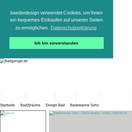
baederdesign verwendet Cookies, um Ihnen
ein bequemes Einkaufen auf unseren Seiten
zu ermöglichen.
Datenschutzerklärung
Ich bin einverstanden
05665 800
Neuheiten
Bad-Objekte
Marken
Designer
Bad(t)räume
Startseite
Bad(t)räume
Design-Bad
Badewanne Soho