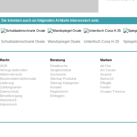
Sie könnten auch an folgenden Artikeln interessiert sein
Schubladenschrank Ovale
Wandspiegel Ovale
Untertisch Cosa H.35
Spiegel
Recht
Beratung
Marken
AGB
Detailsuche
Ad Hoc
Vertrag widerrufen
Vergleichsliste
Art Ceram
Widerrufsrecht
Suchworte
Axaone
Musterwiderrufsformular
Sitemap Produkte
Banos10
Lieferung
Sitemap Kategorien
Effegibi
Zahlungsarten
Kontakt
Fantini
Datenschutz
Registrieren
Gruppo Treesse
Bestellvorgang
Einloggen
Warenkorb
Impressum