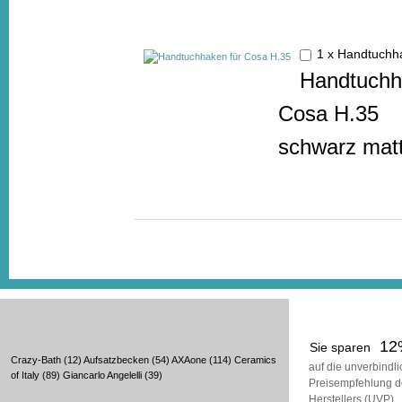
1 x Handtuch
Handtuchh
Cosa H.35
schwarz matt 
12
Sie sparen
Crazy-Bath
(12)
Aufsatzbecken
(54)
AXAone
(114)
Ceramics
auf die unverbindl
of Italy
(89)
Giancarlo Angelelli
(39)
Preisempfehlung d
Herstellers (UVP)