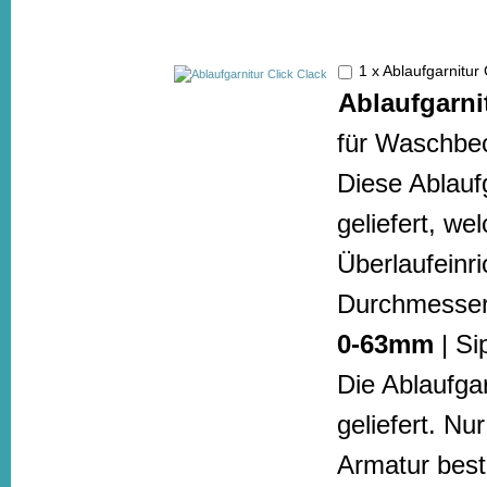
1 x Ablaufgarnitur
Ablaufgarni
für Waschbec
Diese Ablaufg
geliefert, w
Überlaufeinr
Durchmesser
0-63mm
| Si
Die Ablaufga
geliefert. N
Armatur beste