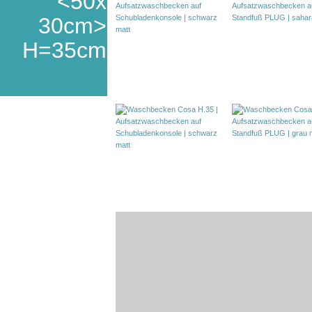
<50x
30cm>
H=35cm