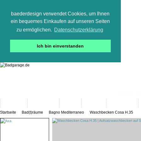
baederdesign verwendet Cookies, um Ihnen
ein bequemes Einkaufen auf unseren Seiten
zu ermöglichen.
Datenschutzerklärung
Ich bin einverstanden
05665 800
Neuheiten
Bad-Objekte
Marken
Designer
Bad(t)räume
Startseite
Bad(t)räume
Bagno Mediterraneo
Waschbecken Cosa H.35