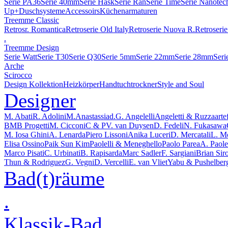
Serie PA36
Serie 40mm
Serie Hask
Serie Ran
Serie Time
Serie Nanotec
Up+
Duschsysteme
Accessoirs
Küchenarmaturen
Treemme Classic
Retrosr. Romantica
Retroserie Old Italy
Retroserie Nuova R.
Retroserie
.
Treemme Design
Serie Watt
Serie T30
Serie Q30
Serie 5mm
Serie 22mm
Serie 28mm
Seri
Arche
Scirocco
Design Kollektion
Heizkörper
Handtuchtrockner
Style and Soul
Designer
M. Abati
R. Adolini
M.Anastassiad.
G. Angelelli
Angeletti & Ruzza
arte
BMB Progetti
M. Cicconi
C & P
V. van Duysen
D. Fedeli
N. Fukasawa
M. Iosa Ghini
A. Lenarda
Piero Lissoni
Anika Luceri
D. Mercatali
L. M
Elisa Ossino
Paik Sun Kim
Paolelli & Meneghello
Paolo Parea
A. Paolel
Marco Pisati
C. Urbinati
B. Rapisarda
Marc Sadler
F. Sargiani
Brian Sir
Thun & Rodriguez
G. Vegni
D. Vercelli
E. van Vliet
Yabu & Pushelber
Bad(t)räume
.
Klassik-Bad