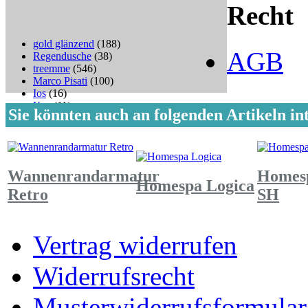
Recht
gold glänzend
(188)
AGB
Regendusche
(38)
treemme
(546)
Marco Pisati
(100)
Ios
(16)
Kea
(11)
Sie könnten auch an folgenden Artikeln int
Wannenrandarmatur
Homesp
Homespa Logica
Retro
SH
Vertrag widerrufen
Widerrufsrecht
Musterwiderrufsformular