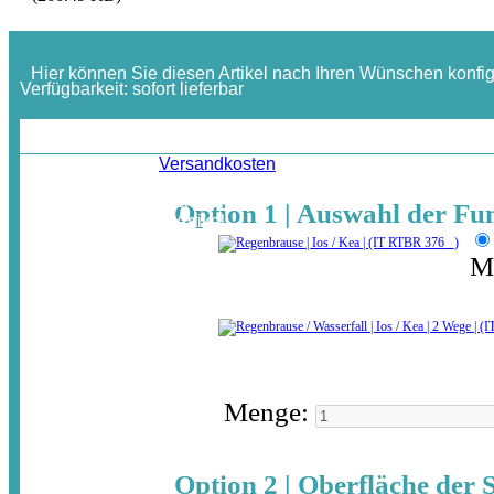
Hier können Sie diesen Artikel nach Ihren Wünschen konfig
Verfügbarkeit:
sofort lieferbar
ab:
611,66 €
Inkl. MwSt. / zzgl.
Versandkosten
In der gewählten Ausführung
Option 1 | Auswahl der Fu
erhalten Sie diesen Artikel
inkl. MwSt.
jetzt für nur:
(zuzügl.Auslandsversand)
514,00 €
Me
Menge:
Option 2 | Oberfläche der S