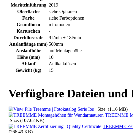
Markteinführung
2019
Oberfläche
siehe Optionen
Farbe
siehe Farboptionen
Grundform
retromodern
Kartuschen
-
Durchflussrate
9 l/min + 18l/min
Auslauflänge (mm)
500mm
Auslaufhöhe
auf Montagehöhe
Höhe (mm)
10
Ablauf
Antikalkdüsen
Gewicht (kg)
15
Verfügbare Dateien und
Treemme | Fotokatalog Serie Ios
Size: (1.16 MB)
TREEMME Mon
Size: (107.62 KB)
TREEMME Zertifi
(266.49 KB)