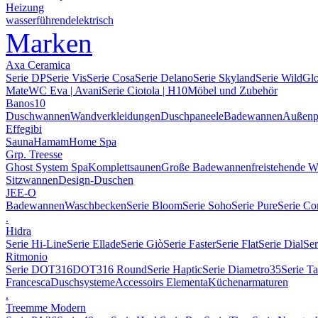
Heizung
wasserführend
elektrisch
Marken
Axa Ceramica
Serie DP
Serie Vis
Serie Cosa
Serie Delano
Serie Skyland
Serie Wild
Gl
Mate
WC Eva | Avani
Serie Ciotola | H10
Möbel und Zubehör
Banos10
Duschwannen
Wandverkleidungen
Duschpaneele
Badewannen
Außenp
Effegibi
Sauna
Hamam
Home Spa
Grp. Treesse
Ghost System Spa
Komplettsaunen
Große Badewannen
freistehende 
Sitzwannen
Design-Duschen
JEE-O
Badewannen
Waschbecken
Serie Bloom
Serie Soho
Serie Pure
Serie Co
.
Hidra
Serie Hi-Line
Serie Ellade
Serie Giò
Serie Faster
Serie Flat
Serie Dial
Ser
Ritmonio
Serie DOT316
DOT316 Round
Serie Haptic
Serie Diametro35
Serie T
Francesca
Duschsysteme
Accessoirs Elementa
Küchenarmaturen
.
Treemme Modern