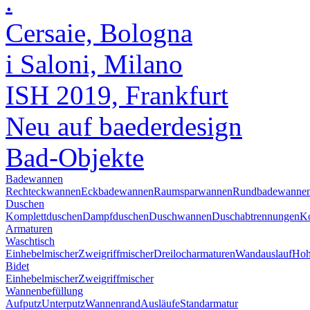
.
Cersaie, Bologna
i Saloni, Milano
ISH 2019, Frankfurt
Neu auf baederdesign
Bad-Objekte
Badewannen
Rechteckwannen
Eckbadewannen
Raumsparwannen
Rundbadewanne
Duschen
Komplettduschen
Dampfduschen
Duschwannen
Duschabtrennungen
Ko
Armaturen
Waschtisch
Einhebelmischer
Zweigriffmischer
Dreilocharmaturen
Wandauslauf
Hoh
Bidet
Einhebelmischer
Zweigriffmischer
Wannenbefüllung
Aufputz
Unterputz
Wannenrand
Ausläufe
Standarmatur