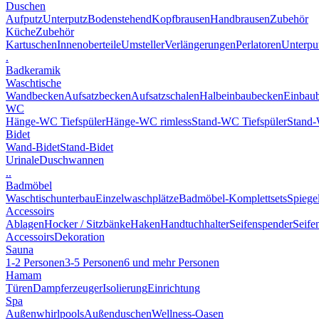
Duschen
Aufputz
Unterputz
Bodenstehend
Kopfbrausen
Handbrausen
Zubehör
Küche
Zubehör
Kartuschen
Innenoberteile
Umsteller
Verlängerungen
Perlatoren
Unterput
.
Badkeramik
Waschtische
Wandbecken
Aufsatzbecken
Aufsatzschalen
Halbeinbaubecken
Einbau
WC
Hänge-WC Tiefspüler
Hänge-WC rimless
Stand-WC Tiefspüler
Stand-
Bidet
Wand-Bidet
Stand-Bidet
Urinale
Duschwannen
..
Badmöbel
Waschtischunterbau
Einzelwaschplätze
Badmöbel-Komplettsets
Spiege
Accessoirs
Ablagen
Hocker / Sitzbänke
Haken
Handtuchhalter
Seifenspender
Seife
Accessoirs
Dekoration
Sauna
1-2 Personen
3-5 Personen
6 und mehr Personen
Hamam
Türen
Dampferzeuger
Isolierung
Einrichtung
Spa
Außenwhirlpools
Außenduschen
Wellness-Oasen