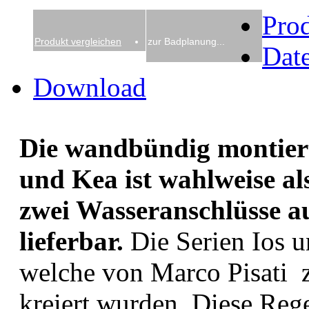
Pro
Produkt vergleichen
zur Badplanung...
Date
Download
Die wandbündig montiert
und Kea ist wahlweise al
zwei Wasseranschlüsse a
lieferbar.
Die Serien Ios u
welche von Marco Pisati 
kreiert wurden. Diese Reg