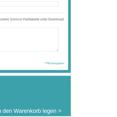
 (siehe Scirocco-Farbtabelle unter Download)
wählten Ausführung
en Sie diesen Artikel
400,46 €
. MwSt.
jetzt für nur:
l.Auslandsversand)
* Pflichtangaben
n den Warenkorb legen >