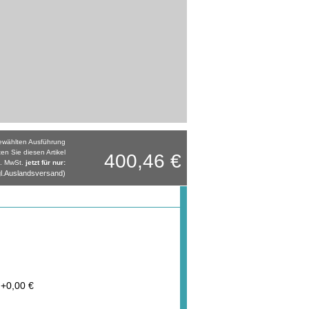
gewählten Ausführung
ten Sie diesen Artikel
400,46 €
l. MwSt.
jetzt für nur:
l.Auslandsversand)
+
0,00 €