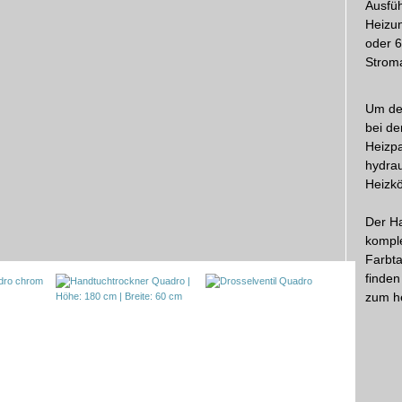
Ausfü
Heizun
oder 
Stroma
Um den
bei de
Heizpa
hydrau
Heizk
Der Ha
komple
Farbta
finden
zum h