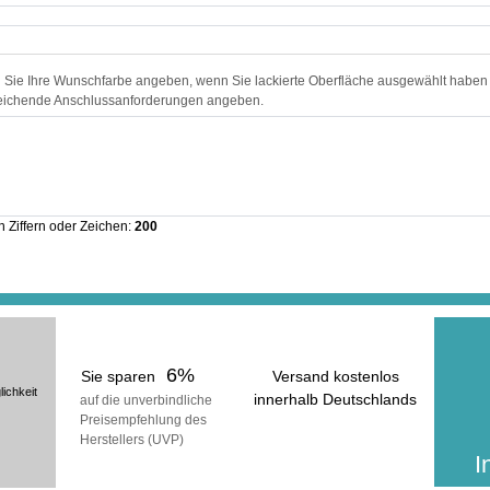
n Sie Ihre Wunschfarbe angeben, wenn Sie lackierte Oberfläche ausgewählt haben
eichende Anschlussanforderungen angeben.
In der ge
erhalt
inkl
 Ziffern oder Zeichen:
200
(zuzüg
6%
Sie sparen
Versand kostenlos
lichkeit
innerhalb Deutschlands
auf die unverbindliche
Preisempfehlung des
voraussichtliche Lieferzeit:
Herstellers (UVP)
25 Werktage
I