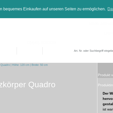
in bequemes Einkaufen auf unseren Seiten zu ermöglichen.
Da
simply add wate
Login
05665 800339
Designer
Bad(t)räume
Sale
Produkt v
zkörper Quadro
Produktin
Der W
hervo
gesta
ist wa