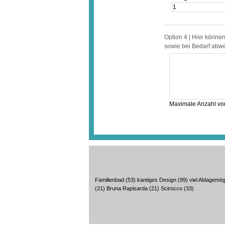
Option 4 | Hier könne
sowie bei Bedarf abw
Maximale Anzahl von
Familienbad
(53)
kantiges Design
(99)
viel Ablagemög
(21)
Bruna Rapisarda
(21)
Scirocco
(33)