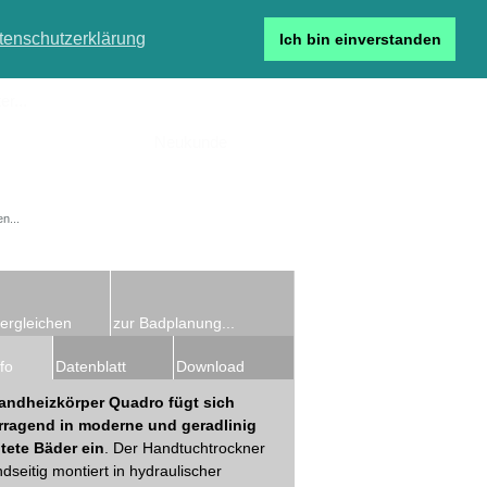
tenschutzerklärung
Ich bin einverstanden
r...
Neukunde
Detailsuche
ergleichen
zur Badplanung...
fo
Datenblatt
Download
andheizkörper Quadro fügt sich
rragend in moderne und geradlinig
ltete Bäder ein
. Der Handtuchtrockner
ndseitig montiert in hydraulischer