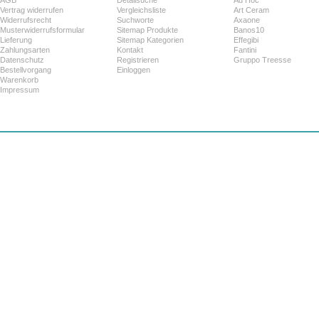
Vertrag widerrufen
Vergleichsliste
Art Ceram
Widerrufsrecht
Suchworte
Axaone
Musterwiderrufsformular
Sitemap Produkte
Banos10
Lieferung
Sitemap Kategorien
Effegibi
Zahlungsarten
Kontakt
Fantini
Datenschutz
Registrieren
Gruppo Treesse
Bestellvorgang
Einloggen
Warenkorb
Impressum