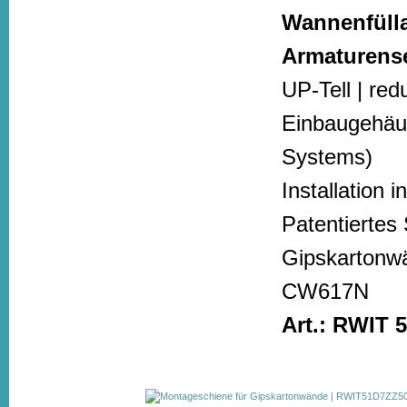
Wannenfülla
Armaturens
UP-Tell | re
Einbaugehäu
Systems)
Installation 
Patentiertes
Gipskartonwä
CW617N
Art.: RWIT 5