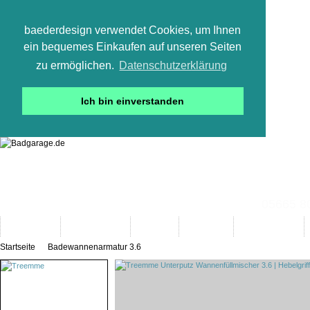
baederdesign verwendet Cookies, um Ihnen
ein bequemes Einkaufen auf unseren Seiten
zu ermöglichen.
Datenschutzerklärung
Ich bin einverstanden
05665 800
Neuheiten
Bad-Objekte
Marken
Designer
Bad(t)räume
Startseite
Badewannenarmatur 3.6