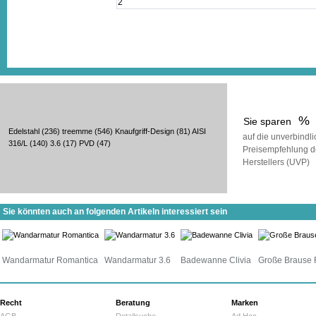
%
Sie sparen
Edelstahl
(236)
treemme
(546)
Knaufgriff-Design
(81)
AISI
auf die unverbindl
316/L
(140)
3.6
(17)
PVD
(47)
Preisempfehlung d
Herstellers (UVP)
Sie könnten auch an folgenden Artikeln interessiert sein
Wandarmatur Romantica
Wandarmatur 3.6
Badewanne Clivia
Große Brause 
Recht
Beratung
Marken
AGB
Detailsuche
Ad Hoc