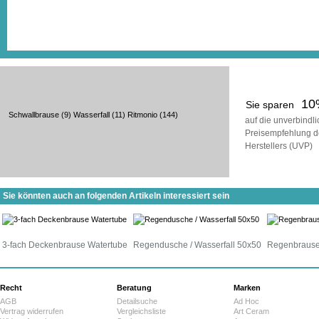
10
Sie sparen
Schwallbrause
(9)
Wasserfall
(11)
Ritmonio
(144)
auf die unverbindl
Preisempfehlung d
Herstellers (UVP)
Sie könnten auch an folgenden Artikeln interessiert sein
3-fach Deckenbrause Watertube
Regendusche / Wasserfall 50x50
Regenbrause 
Recht
Beratung
Marken
AGB
Detailsuche
Ad Hoc
Vertrag widerrufen
Vergleichsliste
Art Ceram