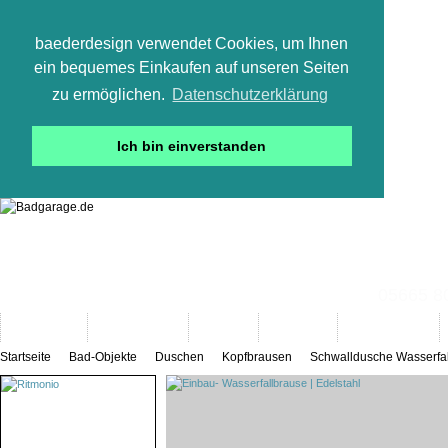
baederdesign verwendet Cookies, um Ihnen
ein bequemes Einkaufen auf unseren Seiten
zu ermöglichen.
Datenschutzerklärung
Ich bin einverstanden
05665 800
Neuheiten
Bad-Objekte
Marken
Designer
Bad(t)räume
Startseite
Bad-Objekte
Duschen
Kopfbrausen
Schwalldusche Wasserfal