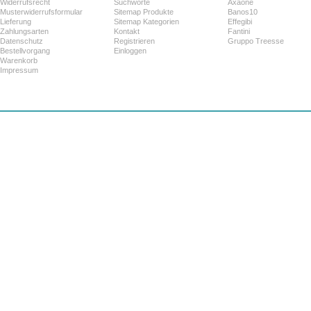
Widerrufsrecht
Suchworte
Axaone
Musterwiderrufsformular
Sitemap Produkte
Banos10
Lieferung
Sitemap Kategorien
Effegibi
Zahlungsarten
Kontakt
Fantini
Datenschutz
Registrieren
Gruppo Treesse
Bestellvorgang
Einloggen
Warenkorb
Impressum