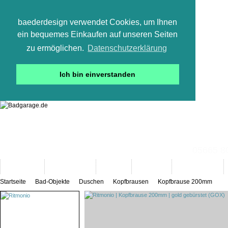
baederdesign verwendet Cookies, um Ihnen
ein bequemes Einkaufen auf unseren Seiten
zu ermöglichen.
Datenschutzerklärung
Ich bin einverstanden
05665 800
Neuheiten
Bad-Objekte
Marken
Designer
Bad(t)räume
Startseite
Bad-Objekte
Duschen
Kopfbrausen
Kopfbrause 200mm