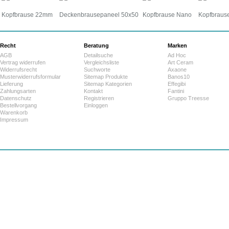
Kopfbrause 22mm
Deckenbrausepaneel 50x50
Kopfbrause Nano
Kopfbrause
Recht
Beratung
Marken
AGB
Detailsuche
Ad Hoc
Vertrag widerrufen
Vergleichsliste
Art Ceram
Widerrufsrecht
Suchworte
Axaone
Musterwiderrufsformular
Sitemap Produkte
Banos10
Lieferung
Sitemap Kategorien
Effegibi
Zahlungsarten
Kontakt
Fantini
Datenschutz
Registrieren
Gruppo Treesse
Bestellvorgang
Einloggen
Warenkorb
Impressum