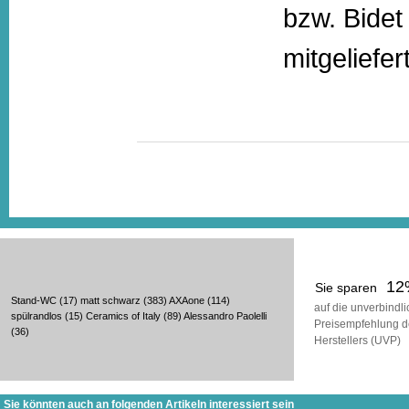
bzw. Bide
mitgeliefer
12
Sie sparen
Stand-WC
(17)
matt schwarz
(383)
AXAone
(114)
auf die unverbindl
spülrandlos
(15)
Ceramics of Italy
(89)
Alessandro Paolelli
Preisempfehlung d
(36)
Herstellers (UVP)
Sie könnten auch an folgenden Artikeln interessiert sein