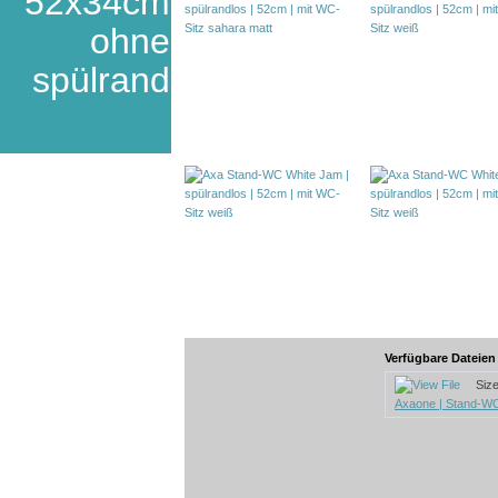
52x34cm
ohne
spülrand
Verfügbare Dateie
Size:
Axaone | Stand-W