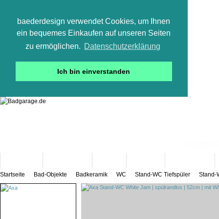
baederdesign verwendet Cookies, um Ihnen
ein bequemes Einkaufen auf unseren Seiten
zu ermöglichen.
Datenschutzerklärung
Ich bin einverstanden
05665 800
Neuheiten
Bad-Objekte
Marken
Designer
Bad(t)räume
Startseite
Bad-Objekte
Badkeramik
WC
Stand-WC Tiefspüler
Stand-