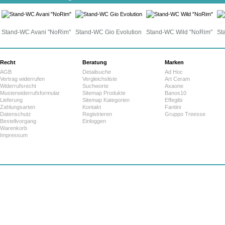
Stand-WC Avani "NoRim"
Stand-WC Gio Evolution
Stand-WC Wild "NoRim"
St
Recht
Beratung
Marken
AGB
Detailsuche
Ad Hoc
Vertrag widerrufen
Vergleichsliste
Art Ceram
Widerrufsrecht
Suchworte
Axaone
Musterwiderrufsformular
Sitemap Produkte
Banos10
Lieferung
Sitemap Kategorien
Effegibi
Zahlungsarten
Kontakt
Fantini
Datenschutz
Registrieren
Gruppo Treesse
Bestellvorgang
Einloggen
Warenkorb
Impressum