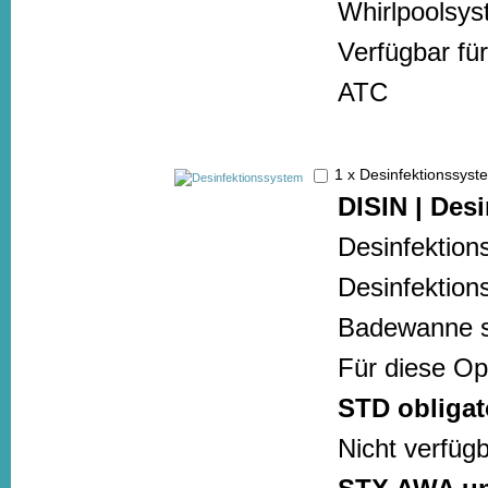
Whirlpoolsy
Verfügbar f
ATC
1 x Desinfektionssy
DISIN | Des
Desinfektion
Desinfektion
Badewanne st
Für diese Op
STD obligat
Nicht verfüg