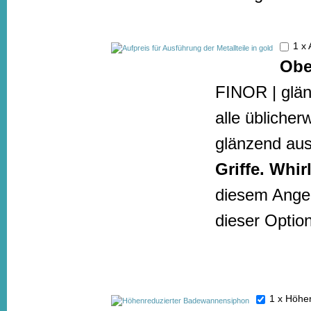
1 x 
Obe
FINOR | glä
alle üblicher
glänzend ausg
Griffe. Whi
diesem Angeb
dieser Optio
1 x Höhe