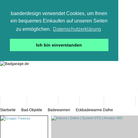
baederdesign verwendet Cookies, um Ihnen
ein bequemes Einkaufen auf unseren Seiten
zu ermöglichen.
Datenschutzerklärung
Ich bin einverstanden
05665 800
Neuheiten
Bad-Objekte
Marken
Designer
Bad(t)räume
Startseite
Bad-Objekte
Badewannen
Eckbadewanne Dafne