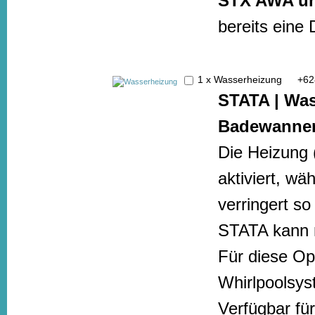
STX AWA u
bereits eine 
1 x Wasserheizung
+
62
STATA |
Was
Badewanne
Die Heizung 
aktiviert, wä
verringert s
STATA kann n
Für diese Opt
Whirlpoolsys
Verfügbar f