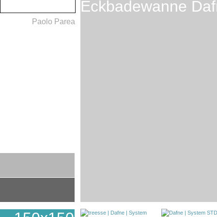
Eckbadewanne Daf
Paolo Parea