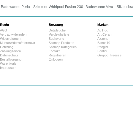
Badewanne Perla
Skimmer-Whirlpool Fusion 230
Badewanne Viva
Sitzbade
Recht
Beratung
Marken
AGB
Detailsuche
Ad Hoc
Vertrag widerrufen
Vergleichsliste
Art Ceram
Widerrufsrecht
Suchworte
Axaone
Musterwiderrufsformular
Sitemap Produkte
Banos10
Lieferung
Sitemap Kategorien
Effegibi
Zahlungsarten
Kontakt
Fantini
Datenschutz
Registrieren
Gruppo Treesse
Bestellvorgang
Einloggen
Warenkorb
Impressum