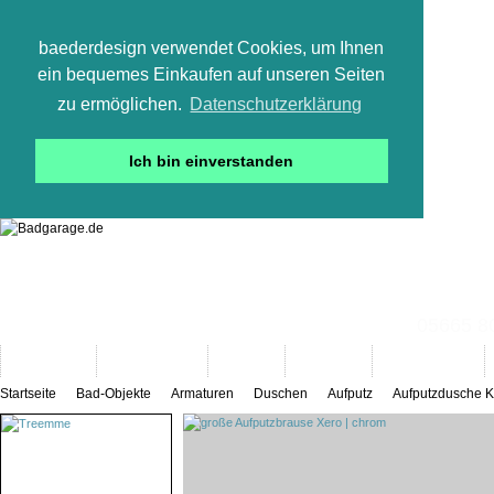
baederdesign verwendet Cookies, um Ihnen
ein bequemes Einkaufen auf unseren Seiten
zu ermöglichen.
Datenschutzerklärung
Ich bin einverstanden
05665 800
Neuheiten
Bad-Objekte
Marken
Designer
Bad(t)räume
Startseite
Bad-Objekte
Armaturen
Duschen
Aufputz
Aufputzdusche K