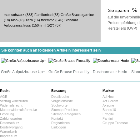
%
Sie sparen
matt schwarz
(383)
Familienbad
(53)
Große Brausegarnitur
auf die unverbindl
(18)
Klab
(18)
Xero
(16)
treemme
(546)
Standard-
Preisempfehlung d
Aufputzanschluss (150mm | 1/2")
(57)
Herstellers (UVP)
Sie könnten auch an folgenden Artikeln interessiert sein
Große Aufputzbrause Up+
Große Brause Piccadilly
Duscharmatur Hedo
Stan
Recht
Beratung
Marken
AGB
Detailsuche
Ad Hoc
Vertrag widerrufen
Vergleichsliste
Art Ceram
Widerrufsrecht
Suchworte
Axaone
Musterwiderrufsformular
Sitemap Produkte
Banos10
Lieferung
Sitemap Kategorien
Effegibi
Zahlungsarten
Kontakt
Fantini
Datenschutz
Registrieren
Gruppo Treesse
Bestellvorgang
Einloggen
Warenkorb
Impressum