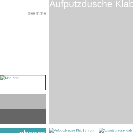
Aufputzdusche Kla
treemme