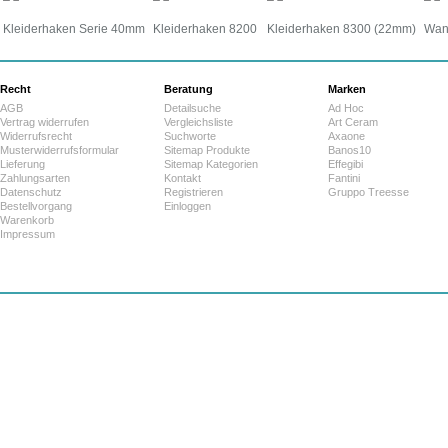
Kleiderhaken Serie 40mm
Kleiderhaken 8200
Kleiderhaken 8300 (22mm)
Wan
Recht
Beratung
Marken
AGB
Detailsuche
Ad Hoc
Vertrag widerrufen
Vergleichsliste
Art Ceram
Widerrufsrecht
Suchworte
Axaone
Musterwiderrufsformular
Sitemap Produkte
Banos10
Lieferung
Sitemap Kategorien
Effegibi
Zahlungsarten
Kontakt
Fantini
Datenschutz
Registrieren
Gruppo Treesse
Bestellvorgang
Einloggen
Warenkorb
Impressum