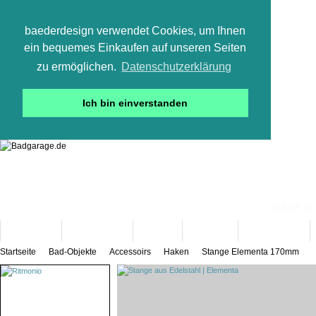
baederdesign verwendet Cookies, um Ihnen
ein bequemes Einkaufen auf unseren Seiten
zu ermöglichen.
Datenschutzerklärung
Ich bin einverstanden
05665 800
Neuheiten
Bad-Objekte
Marken
Designer
Bad(t)räume
Startseite
Bad-Objekte
Accessoirs
Haken
Stange Elementa 170mm